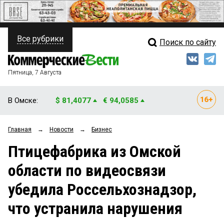
Все рубрики
Поиск по сайту
ПОЛИТИКА
Свежий выпуск
Медиа
ФИНАНСЫ
Пятница, 7 Августа
Кто есть кто
НЕДВИЖИМОСТЬ
В Омске:
$ 81,4077
€ 94,0585
Интервью
БИЗНЕС
Главная
→
Новости
→
Бизнес
Мнения
ОБЩЕСТВО
Птицефабрика из Омской
Рейтинги
ЗАКОН
области по видеосвязи
Блоги
НОВОСТИ КОМПАНИЙ
убедила Россельхознадзор,
Архив
ПРОИСШЕСТВИЯ
что устранила нарушения