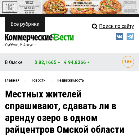
Все рубрики
Поиск по сайту
ПОЛИТИКА
Свежий выпуск
Медиа
ФИНАНСЫ
Суббота, 8 Августа
Кто есть кто
НЕДВИЖИМОСТЬ
В Омске:
$ 82,1665
€ 94,8366
Интервью
БИЗНЕС
Главная
→
Новости
→
Недвижимость
Мнения
ОБЩЕСТВО
Местных жителей
Рейтинги
ЗАКОН
спрашивают, сдавать ли в
Блоги
НОВОСТИ КОМПАНИЙ
аренду озеро в одном
Архив
ПРОИСШЕСТВИЯ
райцентров Омской области