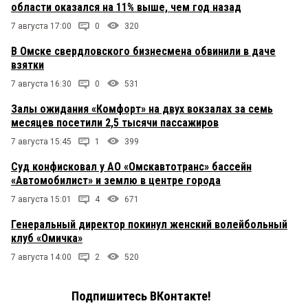
области оказался на 11% выше, чем год назад
7 августа 17:00
0
320
В Омске свердловского бизнесмена обвинили в даче
взятки
7 августа 16:30
0
531
Залы ожидания «Комфорт» на двух вокзалах за семь
месяцев посетили 2,5 тысячи пассажиров
7 августа 15:45
1
399
Суд конфисковал у АО «Омскавтотранс» бассейн
«Автомобилист» и землю в центре города
7 августа 15:01
4
671
Генеральный директор покинул женский волейбольный
клуб «Омичка»
7 августа 14:00
2
520
Подпишитесь ВКонтакте!