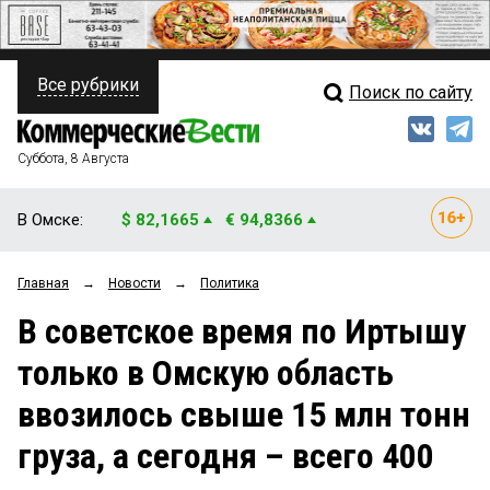
Все рубрики
Поиск по сайту
ПОЛИТИКА
Свежий выпуск
Медиа
ФИНАНСЫ
Суббота, 8 Августа
Кто есть кто
НЕДВИЖИМОСТЬ
В Омске:
$ 82,1665
€ 94,8366
Интервью
БИЗНЕС
Главная
→
Новости
→
Политика
Мнения
ОБЩЕСТВО
В советское время по Иртышу
Рейтинги
ЗАКОН
только в Омскую область
Блоги
НОВОСТИ КОМПАНИЙ
ввозилось свыше 15 млн тонн
Архив
ПРОИСШЕСТВИЯ
груза, а сегодня – всего 400