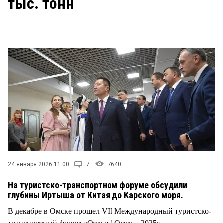
тыс. тонн
СТИЛЬ ЖИЗНИ
24 января 2026 11:00
7
7640
На туристско-транспортном форуме обсудили
глубины Иртыша от Китая до Карского моря.
В декабре в Омске прошел VII Международный туристско-
транспортный форум «Отдых! Омск – 2025».