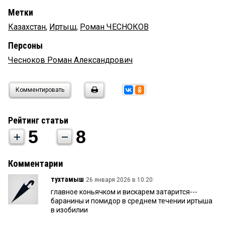
Метки
Казахстан
,
Иртыш
,
Роман ЧЕСНОКОВ
Персоны
Чесноков Роман Александрович
Комментировать
Рейтинг статьи
5
8
Комментарии
тухтамыш
26 января 2026 в 10:20:
главное коньячком и вискарем затарится---
баранины и помидор в среднем течении иртыша
в изобилии