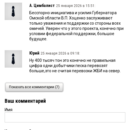
А. Цимбалист
25 января 2026 в 15:51:
Бесспорно инициатива и усилия Губернатора
Омской области В.П. Хоценко заслуживают
только уважения и поддержки со стороны всех
омичей. Уверен что у этого проекта, конечно при
условии федеральной поддержки, большое
будущее.
Юрий
25 января 2026 в 09:18:
Ну 400 тысяч тон это конечно не правильная
цифра одни добытчики песка перевозят
больше,это не считая перевозки ЖБИ на север.
Seregas
24 января 2026 в 22:24:
Показать все комментарии (7)
))) В советское время был ссрз, где в затоне
зимой яблоку негде было упасть от судов. ОИП
Ваш комментарий
было одной из самых уважаемые организаций.
Реку было днем не переплыть, настолько
Имя
интенсивное движение было.
Подопытный омич
24 января 2026 в 21:55: