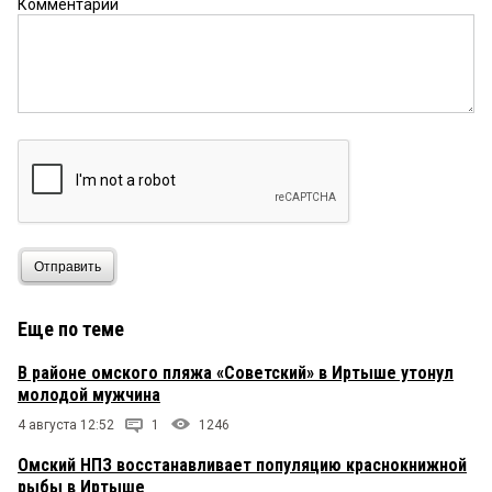
Комментарий
Зачем сравнивать разные формации?
Бессмысленно. Структура изменилась
кардинально. Тогда уж сравнивайтесь с 1913 г.
Будет прикольно.
прокатится
24 января 2026 в 16:15:
летом по иртышу--отличная идея
Гость
24 января 2026 в 12:09:
1.Сколько Омская область и другие северные
Отправить
области готовы вложиться в расширение русла,
расчистку, дноуглубительные работы?.160 см
никуда не годны.2.Что мы готовы дать на
Еще по теме
обратную загрузку? На эти вопросы ответов нет.
Только шутки.
В районе омского пляжа «Советский» в Иртыше утонул
молодой мужчина
4 августа 12:52
1
1246
Омский НПЗ восстанавливает популяцию краснокнижной
рыбы в Иртыше