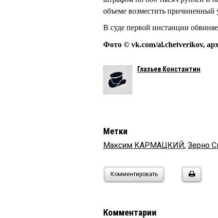
объеме возместить причиненный у
В суде первой инстанции обвиня
Фото © vk.com/al.chetverikov, а
Глазьев Константин
Метки
Максим КАРМАЦКИЙ
,
Зерно С
Комментировать
Комментарии