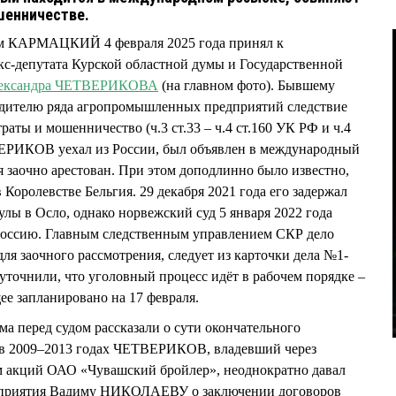
ошенничестве.
им КАРМАЦКИЙ 4 февраля 2025 года принял к
кс-депутата Курской областной думы и Государственной
ександра ЧЕТВЕРИКОВА
(на главном фото). Бывшему
одителю ряда агропромышленных предприятий следствие
ты и мошенничество (ч.3 ст.33 – ч.4 ст.160 УК РФ и ч.4
ВЕРИКОВ уехал из России, был объявлен в международный
я заочно арестован. При этом доподлинно было известно,
 Королевстве Бельгия. 29 декабря 2021 года его задержал
лы в Осло, однако норвежский суд 5 января 2022 года
 Россию. Главным следственным управлением СКР дело
для заочного рассмотрения, следует из карточки дела №1-
уточнили, что уголовный процесс идёт в рабочем порядке –
ее запланировано на 17 февраля.
ма перед судом рассказали о сути окончательного
, в 2009–2013 годах ЧЕТВЕРИКОВ, владевший через
м акций ОАО «Чувашский бройлер», неоднократно давал
едприятия Вадиму НИКОЛАЕВУ о заключении договоров