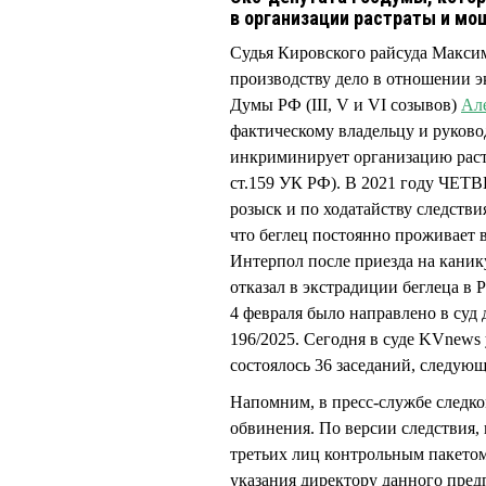
в организации растраты и м
Судья Кировского райсуда Макс
производству дело в отношении э
Думы РФ (III, V и VI созывов)
Ал
фактическому владельцу и руков
инкриминирует организацию растра
ст.159 УК РФ). В 2021 году ЧЕТ
розыск и по ходатайству следстви
что беглец постоянно проживает в
Интерпол после приезда на канику
отказал в экстрадиции беглеца в
4 февраля было направлено в суд 
196/2025. Сегодня в суде KVnews 
состоялось 36 заседаний, следующ
Напомним, в пресс-службе следко
обвинения. По версии следствия
третьих лиц контрольным пакето
указания директору данного пр