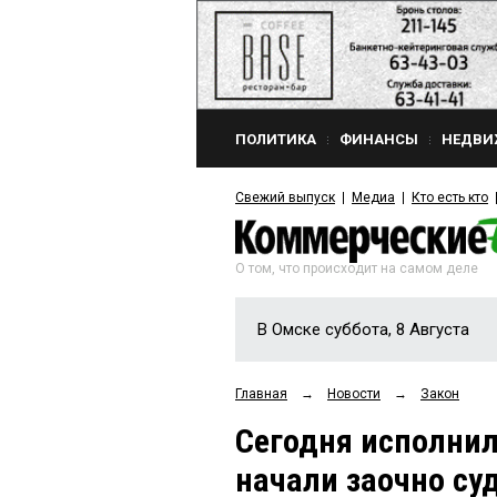
ПОЛИТИКА
ФИНАНСЫ
НЕДВИ
Свежий выпуск
Медиа
Кто есть кто
О том, что происходит на самом деле
В Омске суббота, 8 Августа
Главная
→
Новости
→
Закон
Сегодня исполнил
начали заочно су