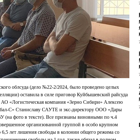
кого облсуда (дело №22-2/2024, было проведено целых
апелляции) оставила в силе приговор Куйбышевский райсуда
ру АО «Логистическая компания «Зерно Сибири» Алексею
ал-С» Станиславу САУТЕ и экс-директору ООО «Дары
а фото в тексте). Все признаны виновными по ч.4
совершенное организованной группой в особо крупном
о 6,5 лет лишения свободы в колонии общего режима со
граничением свободы на 1 год, также обязал в полном