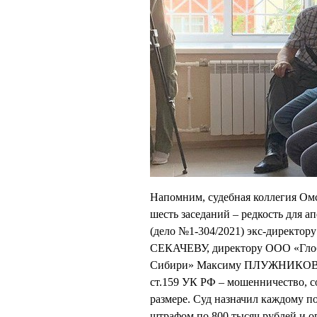
Напомним, судебная коллегия Омс
шесть заседаний – редкость для 
(дело №1-304/2021) экс-директо
СЕКАЧЕВУ, директору ООО «Глоб
Сибири» Максиму ПЛУЖНИКОВУ (н
ст.159 УК РФ – мошенничество, 
размере. Суд назначил каждому п
штрафом по 800 тысяч рублей и о