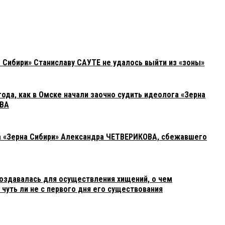
 Сибири» Станиславу САУТЕ не удалось выйти из «зоны»
ода, как в Омске начали заочно судить идеолога «Зерна
ОВА
а «Зерна Сибири» Александра ЧЕТВЕРИКОВА, сбежавшего
создавалась для осуществления хищений, о чем
чуть ли не с первого дня его существования