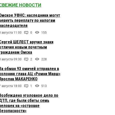
СВЕЖИЕ НОВОСТИ
Омское УФНС: наследники могут
вернуть переплату по налогам
наследодателя
8 августа 11:00
0
155
Сергей ШЕЛЕСТ вручил знаки
отличия новым почетным
гражданам Омска
8 августа 09:30
2
228
За обман 93 омичей отправлен в
колонию глава АЦ «Ромни Марш»
Ярослав МАКАРЕНКО
7 августа 18:00
1
513
Возбуждено уголовное дело по
ДТП, где были сбиты семь
человек на «островке
безопасности»