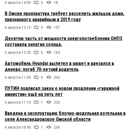
6 августа 14:00
0
18
В Омске прокуратура требует расселить жильцов дома,
признанного аварийным в 2019 году
6 августа 13:15
0
137
Десятую часть от мощности энергопотребления ОНПЗ
составила энергия солнца.
6 августа 12:35
0
163
Автомобиль Hyundai вылетел в кювет и врезался в
дерево: погиб 70-летний водитель
6 августа 11:55
0
203
ПУТИН подписал закон о новом продлении «гаражной
амнистии» ещё на пять лет
6 августа 11:10
1
225
Введена в эксплуатацию блочно-модульная котельная в
селе Александровское Омской области
6 августа 10:30
1
236