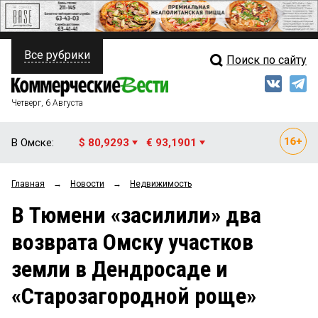
Все рубрики
Поиск по сайту
ПОЛИТИКА
Свежий выпуск
Медиа
ФИНАНСЫ
Четверг, 6 Августа
Кто есть кто
НЕДВИЖИМОСТЬ
В Омске:
$ 80,9293
€ 93,1901
Интервью
БИЗНЕС
Главная
→
Новости
→
Недвижимость
Мнения
ОБЩЕСТВО
В Тюмени «засилили» два
Рейтинги
ЗАКОН
возврата Омску участков
Блоги
НОВОСТИ КОМПАНИЙ
земли в Дендросаде и
Архив
ПРОИСШЕСТВИЯ
«Старозагородной роще»