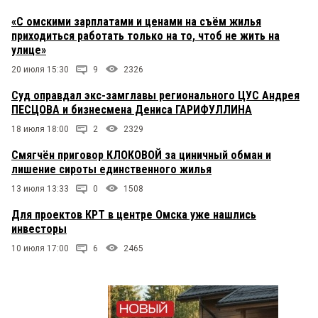
«С омскими зарплатами и ценами на съём жилья
приходиться работать только на то, чтоб не жить на
улице»
20 июля 15:30
9
2326
Суд оправдал экс-замглавы регионального ЦУС Андрея
ПЕСЦОВА и бизнесмена Дениса ГАРИФУЛЛИНА
18 июля 18:00
2
2329
Смягчён приговор КЛОКОВОЙ за циничный обман и
лишение сироты единственного жилья
13 июля 13:33
0
1508
Для проектов КРТ в центре Омска уже нашлись
инвесторы
10 июля 17:00
6
2465