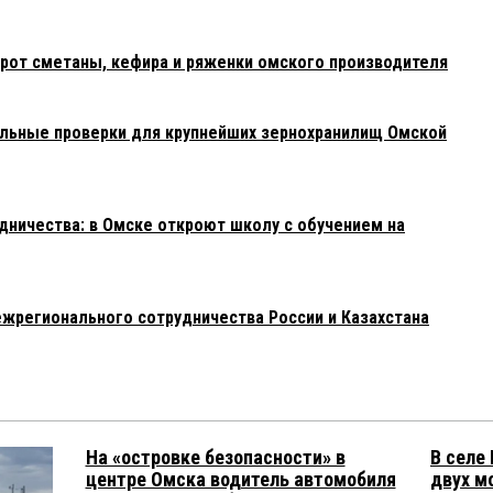
рот сметаны, кефира и ряженки омского производителя
льные проверки для крупнейших зернохранилищ Омской
ничества: в Омске откроют школу с обучением на
ежрегионального сотрудничества России и Казахстана
На «островке безопасности» в
В селе
центре Омска водитель автомобиля
двух м