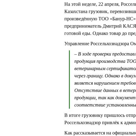
На этой неделе, 22 апреля, Россе
Казахстана грузовик, перевозивш
произведённую ТОО «Банур-НС» 
предприниматель Дмитрий КАСЯР
готовой еды. Однако товар до пре
Управление Россельхознадзора О
– В ходе проверки предостав
продукция производства ТОО
ветеринарным сертификатом
через границу. Однако в док
является нарушением требов
Отсутствие данных в вете
продукции, так как документ
соответствие установленн
В итоге грузовику пришлось отпра
Россельхознадзор привлёк к адми
Как рассказывается на официаль