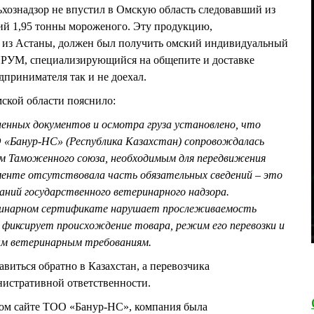
льхознадзор не впустил в Омскую область следовавший из
ий 1,95 тонны мороженого. Эту продукцию,
из Астаны, должен был получить омский индивидуальный
УМ, специализирующийся на общепите и доставке
дпринимателя так и не доехал.
мской области пояснило:
ленных документов и осмотра груза установлено, что
 «Банур‑НС» (Республика Казахстан) сопровождалась
 Таможенного союза, необходимым для передвижения
ументе отсутствовала часть обязательных сведений – это
аний государственного ветеринарного надзора.
ринарном сертификате нарушает прослеживаемость
 фиксирует происхождение товара, режим его перевозки и
ым ветеринарным требованиям.
виться обратно в Казахстан, а перевозчика
нистративной ответственности.
ном сайте ТОО «Банур-НС», компания была