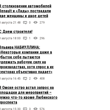
В столкновении автомобилей
Renault и «Лады» пострадали
две женщины и двое детей
8 августа 21:48
0
279
С Днем строителя!
8 августа 18:00
1
296
Эльвира НАБИУЛЛИНА:
«Некоторые компании даже в
убыток себе пытаются
удержать рабочую силу на
производствах, хотя спрос в их
секторах объективно падает»
8 августа 16:45
2
408
В Омске остро встал запрос на
площадки для мероприятий –
нужно что-то кроме Любинского
проспекта
8 августа 15:30
3
576