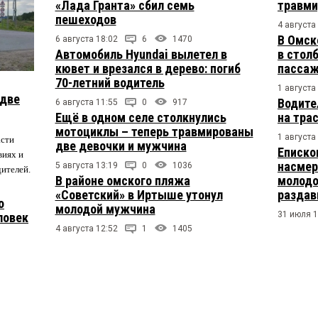
«Лада Гранта» сбил семь
травми
пешеходов
4 августа
В Омск
6 августа 18:02
6
1470
Автомобиль Hyundai вылетел в
в столб
кювет и врезался в дерево: погиб
пасса
70-летний водитель
1 августа
 две
Водите
6 августа 11:55
0
917
Ещё в одном селе столкнулись
на тра
мотоциклы – теперь травмированы
1 августа
асти
две девочки и мужчина
Еписко
виях и
насмер
5 августа 13:19
0
1036
дителей.
В районе омского пляжа
молодо
«Советский» в Иртыше утонул
раздав
о
молодой мужчина
31 июля 1
ловек
4 августа 12:52
1
1405