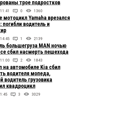
рованы трое подростков
 11:41
0
1360
е мотоцикл Yamaha врезался
: погибли водитель и
жир
 14:45
1
2139
ль большегруза MAN ночью
ссе сбил насмерть пешехода
 11:00
2
1843
п на автомобиле Kia сбил
ть водителя мопеда,
й водитель грузовика
ил квадроцикл
1:45
3
3029