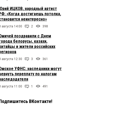
Юрий ИЦКОВ, народный артист
РФ: «Когда достигаешь потолка,
становится неинтересно»
8 августа 14:00
2
398
Омичей поздравили с Днем
города белорусы, казахи,
китайцы и жители российских
регионов
8 августа 12:30
3
361
Омское УФНС: наследники могут
вернуть переплату по налогам
наследодателя
8 августа 11:00
1
491
Подпишитесь ВКонтакте!