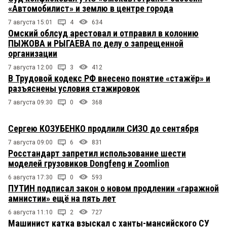
«Автомобилист» и землю в центре города
7 августа 15:01
4
634
Омский облсуд арестовал и отправил в колонию
ПЫЖОВА и РЫГАЕВА по делу о запрещенной
организации
7 августа 12:00
3
412
В Трудовой кодекс РФ внесено понятие «стажёр» и
разъяснены условия стажировок
7 августа 09:30
0
368
Сергею КОЗУБЕНКО продлили СИЗО до сентября
7 августа 09:00
6
831
Росстандарт запретил использование шести
моделей грузовиков Dongfeng и Zoomlion
6 августа 17:30
0
593
ПУТИН подписал закон о новом продлении «гаражной
амнистии» ещё на пять лет
6 августа 11:10
2
727
Машинист катка взыскал с ханты-мансийского СУ