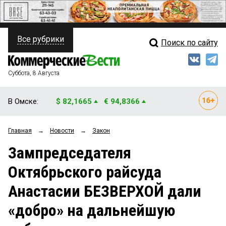
Все рубрики
Поиск по сайту
ПОЛИТИКА
Свежий выпуск
Медиа
ФИНАНСЫ
Суббота, 8 Августа
Кто есть кто
НЕДВИЖИМОСТЬ
В Омске:
$ 82,1665
€ 94,8366
Интервью
БИЗНЕС
Главная
→
Новости
→
Закон
Мнения
ОБЩЕСТВО
Зампредседателя
Рейтинги
ЗАКОН
Октябрьского райсуда
Блоги
НОВОСТИ КОМПАНИЙ
Анастасии БЕЗВЕРХОЙ дали
Архив
ПРОИСШЕСТВИЯ
«добро» на дальнейшую