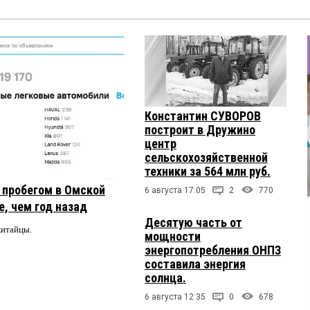
Константин СУВОРОВ
построит в Дружино
центр
сельскохозяйственной
техники за 564 млн руб.
с пробегом в Омской
6 августа 17:05
2
770
, чем год назад
Десятую часть от
китайцы.
мощности
энергопотребления ОНПЗ
составила энергия
солнца.
6 августа 12:35
0
678