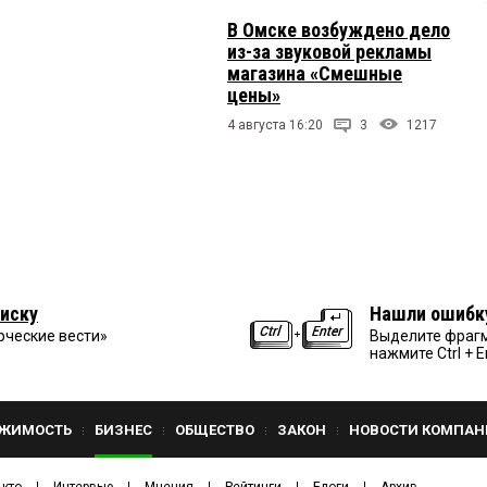
В Омске возбуждено дело
из-за звуковой рекламы
магазина «Смешные
цены»
4 августа 16:20
3
1217
иску
Нашли ошибк
рческие вести»
Выделите фрагм
нажмите Ctrl + E
ЖИМОСТЬ
БИЗНЕС
ОБЩЕСТВО
ЗАКОН
НОВОСТИ КОМПАН
 кто
Интервью
Мнения
Рейтинги
Блоги
Архив