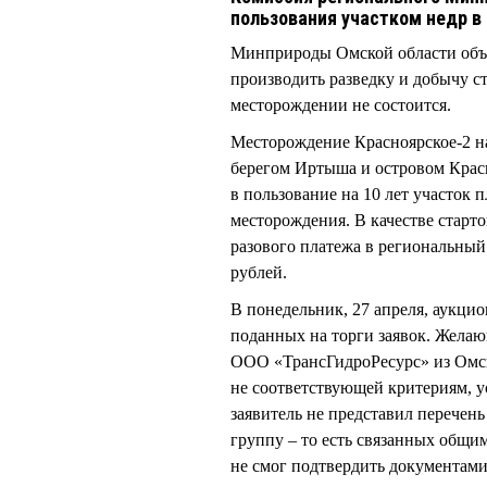
пользования участком недр в
Минприроды Омской области объя
производить разведку и добычу с
месторождении не состоится.
Месторождение Красноярское-2 на
берегом Иртыша и островом Крас
в пользование на 10 лет участок 
месторождения. В качестве старт
разового платежа в региональный
рублей.
В понедельник, 27 апреля, аукц
поданных на торги заявок. Желаю
ООО «ТрансГидроРесурс» из Омска
не соответствующей критериям, 
заявитель не представил перечен
группу – то есть связанных общи
не смог подтвердить документами