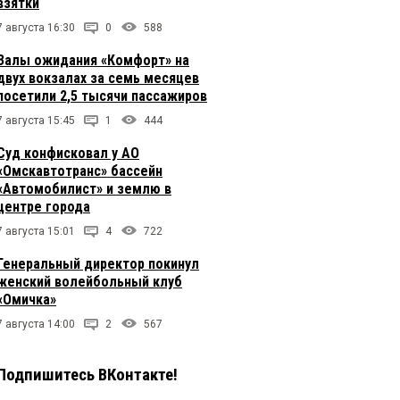
взятки
7 августа 16:30
0
588
Залы ожидания «Комфорт» на
двух вокзалах за семь месяцев
посетили 2,5 тысячи пассажиров
7 августа 15:45
1
444
Суд конфисковал у АО
«Омскавтотранс» бассейн
«Автомобилист» и землю в
центре города
7 августа 15:01
4
722
Генеральный директор покинул
женский волейбольный клуб
«Омичка»
7 августа 14:00
2
567
Подпишитесь ВКонтакте!