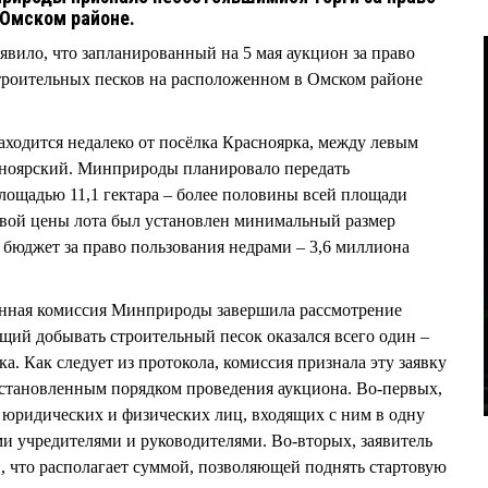
 Омском районе.
вило, что запланированный на 5 мая аукцион за право
троительных песков на расположенном в Омском районе
ходится недалеко от посёлка Красноярка, между левым
ноярский. Минприроды планировало передать
площадью 11,1 гектара – более половины всей площади
овой цены лота был установлен минимальный размер
 бюджет за право пользования недрами – 3,6 миллиона
ионная комиссия Минприроды завершила рассмотрение
щий добывать строительный песок оказался всего один –
. Как следует из протокола, комиссия признала эту заявку
установленным порядком проведения аукциона. Во-первых,
ь юридических и физических лиц, входящих с ним в одну
ми учредителями и руководителями. Во-вторых, заявитель
, что располагает суммой, позволяющей поднять стартовую