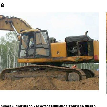
ше
рироды признало несостоявшимися торги за право