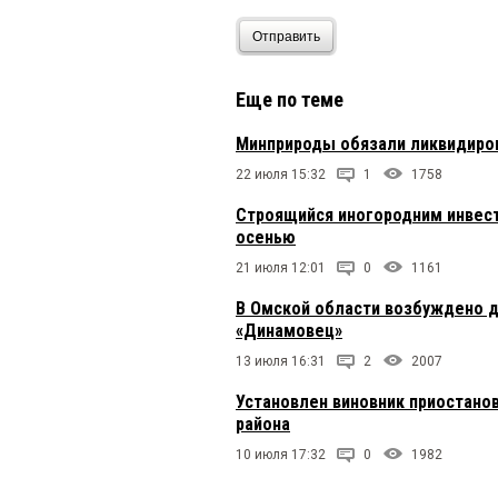
Отправить
Еще по теме
Минприроды обязали ликвидиро
22 июля 15:32
1
1758
Строящийся иногородним инвес
осенью
21 июля 12:01
0
1161
В Омской области возбуждено д
«Динамовец»
13 июля 16:31
2
2007
Установлен виновник приостанов
района
10 июля 17:32
0
1982