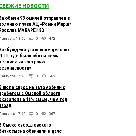
СВЕЖИЕ НОВОСТИ
За обман 93 омичей отправлен в
колонию глава АЦ «Ромни Марш»
Ярослав МАКАРЕНКО
7 августа 18:00
0
442
Возбуждено уголовное дело по
ДТП, где были сбиты семь
человек на «островке
безопасности»
7 августа 17:30
3
563
В июле спрос на автомобили с
пробегом в Омской области
оказался на 11% выше, чем год
назад
7 августа 17:00
0
367
В Омске свердловского
бизнесмена обвинили в даче