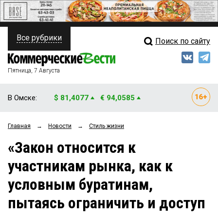
Все рубрики
Поиск по сайту
ПОЛИТИКА
Свежий выпуск
Медиа
ФИНАНСЫ
Пятница, 7 Августа
Кто есть кто
НЕДВИЖИМОСТЬ
В Омске:
$ 81,4077
€ 94,0585
Интервью
БИЗНЕС
Главная
→
Новости
→
Стиль жизни
Мнения
ОБЩЕСТВО
«Закон относится к
Рейтинги
ЗАКОН
участникам рынка, как к
Блоги
НОВОСТИ КОМПАНИЙ
условным буратинам,
Архив
ПРОИСШЕСТВИЯ
пытаясь ограничить и доступ
СТИЛЬ ЖИЗНИ