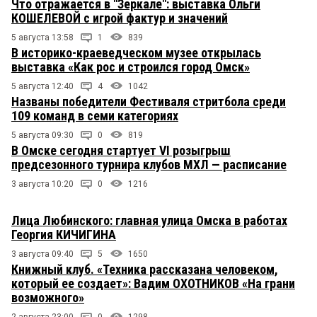
Что отражается в "Зеркале": выставка Ольги
КОШЕЛЕВОЙ с игрой фактур и значений
5 августа 13:58
1
839
В историко-краеведческом музее открылась
выставка «Как рос и строился город Омск»
5 августа 12:40
4
1042
Названы победители Фестиваля стритбола среди
109 команд в семи категориях
5 августа 09:30
0
819
В Омске сегодня стартует VI розыгрыш
предсезонного турнира клубов МХЛ — расписание
3 августа 10:20
0
1216
Лица Любинского: главная улица Омска в работах
Георгия КИЧИГИНА
3 августа 09:40
5
1650
Книжный клуб. «Техника рассказана человеком,
который ее создает»: Вадим ОХОТНИКОВ «На грани
возможного»