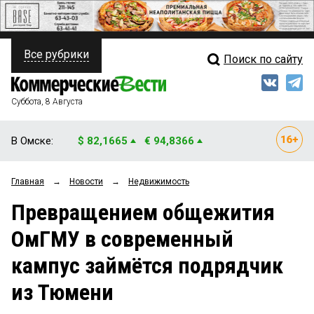
Все рубрики
Поиск по сайту
ПОЛИТИКА
Свежий выпуск
Медиа
ФИНАНСЫ
Суббота, 8 Августа
Кто есть кто
НЕДВИЖИМОСТЬ
В Омске:
$ 82,1665
€ 94,8366
Интервью
БИЗНЕС
Главная
→
Новости
→
Недвижимость
Мнения
ОБЩЕСТВО
Превращением общежития
Рейтинги
ЗАКОН
ОмГМУ в современный
Блоги
НОВОСТИ КОМПАНИЙ
кампус займётся подрядчик
Архив
ПРОИСШЕСТВИЯ
из Тюмени