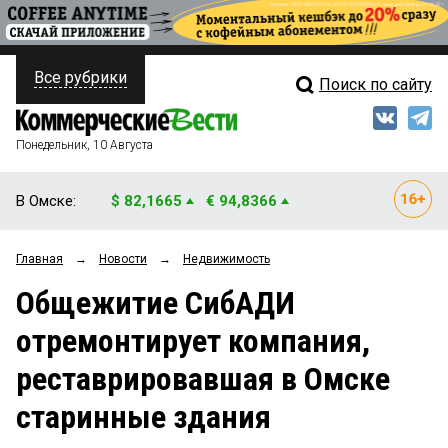
Все рубрики
Поиск по сайту
ПОЛИТИКА
Свежий выпуск
Медиа
ФИНАНСЫ
Понедельник, 10 Августа
Кто есть кто
НЕДВИЖИМОСТЬ
В Омске:
$ 82,1665
€ 94,8366
Интервью
БИЗНЕС
Главная
→
Новости
→
Недвижимость
Мнения
ОБЩЕСТВО
Общежитие СибАДИ
Рейтинги
ЗАКОН
отремонтирует компания,
Блоги
НОВОСТИ КОМПАНИЙ
реставрировавшая в Омске
Архив
ПРОИСШЕСТВИЯ
старинные здания