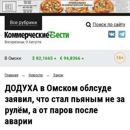
Все рубрики
Поиск по сайту
ПОЛИТИКА
Свежий выпуск
Медиа
ФИНАНСЫ
Воскресенье, 9 Августа
Кто есть кто
НЕДВИЖИМОСТЬ
В Омске:
$ 82,1665
€ 94,8366
Интервью
БИЗНЕС
Главная
→
Новости
→
Закон
Мнения
ОБЩЕСТВО
ДОДУХА в Омском облсуде
Рейтинги
ЗАКОН
заявил, что стал пьяным не за
Блоги
НОВОСТИ КОМПАНИЙ
рулём, а от паров после
Архив
ПРОИСШЕСТВИЯ
аварии