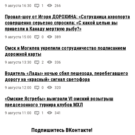
9 августа 16:30
1
266
Провал-шоу от Игоря ДОРОХИНА: «Сотрудница аэропорта
совершенно серьезно спросила: «С какой целью вы
привезли в Канаду мертвую рыбу?»
9 августа 15:00
0
389
Омск и Могилев укрепили сотрудничество подписанием
дорожной карты
9 августа 13:30
2
336
Водитель «Лады» ночью сбил пешехода, перебегавшего
дорогу на «красный» сигнал светофора
9 августа 12:00
0
320
«Омские Ястребы» выиграли VI омский розыгрыш
предсезонного турнира клубов МХЛ
9 августа 11:00
1
341
Подпишитесь ВКонтакте!