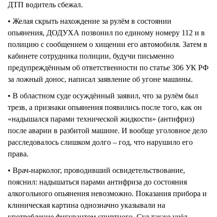
ДТП водитель сбежал.
• Желая скрыть нахождение за рулём в состоянии
опьянения, ДОДУХА позвонил по единому номеру 112 и в
полицию с сообщением о хищении его автомобиля. Затем в
кабинете сотрудника полиции, будучи письменно
предупреждённым об ответственности по статье 306 УК РФ
за ложный донос, написал заявление об угоне машины.
• В областном суде осуждённый заявил, что за рулём был
трезв, а признаки опьянения появились после того, как он
«надышался парами технической жидкости» (антифриз)
после аварии в разбитой машине. И вообще уголовное дело
расследовалось слишком долго – год, что нарушило его
права.
• Врач-нарколог, проводивший освидетельствование,
пояснил: надышаться парами антифриза до состояния
алкогольного опьянения невозможно. Показания прибора и
клиническая картина однозначно указывали на
употребление фигурантом спиртного. Суд также учёл