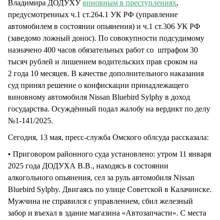
Владимира ДОДУХУ
виновным в преступлениях
,
предусмотренных ч.1 ст.264.1 УК РФ (управление
автомобилем в состоянии опьянения) и ч.1 ст.306 УК РФ
(заведомо ложный донос). По совокупности подсудимому
назначено 400 часов обязательных работ со штрафом 30
тысяч рублей и лишением водительских прав сроком на
2 года 10 месяцев. В качестве дополнительного наказания
суд принял решение о конфискации принадлежащего
виновному автомобиля Nissan Bluebird Sylphy в доход
государства. Осуждённый подал жалобу на вердикт по делу
№1-141/2025.
Сегодня, 13 мая, пресс-служба Омского облсуда рассказала:
• Приговором районного суда установлено: утром 11 января
2025 года ДОДУХА В.В., находясь в состоянии
алкогольного опьянения, сел за руль автомобиля Nissan
Bluebird Sylphy. Двигаясь по улице Советской в Калачинске.
Мужчина не справился с управлением, сбил железный
забор и въехал в здание магазина «Автозапчасти». С места