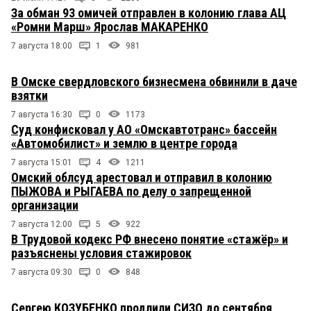
За обман 93 омичей отправлен в колонию глава АЦ
«Ромни Марш» Ярослав МАКАРЕНКО
7 августа 18:00
1
981
В Омске свердловского бизнесмена обвинили в даче
взятки
7 августа 16:30
0
1173
Суд конфисковал у АО «Омскавтотранс» бассейн
«Автомобилист» и землю в центре города
7 августа 15:01
4
1211
Омский облсуд арестовал и отправил в колонию
ПЫЖОВА и РЫГАЕВА по делу о запрещенной
организации
7 августа 12:00
5
922
В Трудовой кодекс РФ внесено понятие «стажёр» и
разъяснены условия стажировок
7 августа 09:30
0
848
Сергею КОЗУБЕНКО продлили СИЗО до сентября