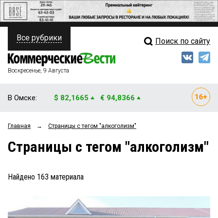
Все рубрики
Поиск по сайту
ПОЛИТИКА
Свежий выпуск
Медиа
ФИНАНСЫ
Воскресенье, 9 Августа
Кто есть кто
НЕДВИЖИМОСТЬ
В Омске:
$ 82,1665
€ 94,8366
Интервью
БИЗНЕС
Главная
→
Страницы c тегом "алкоголизм"
Мнения
ОБЩЕСТВО
Страницы c тегом "алкоголизм"
Рейтинги
ЗАКОН
Блоги
НОВОСТИ КОМПАНИЙ
Найдено
163
материала
Архив
ПРОИСШЕСТВИЯ
СТИЛЬ ЖИЗНИ