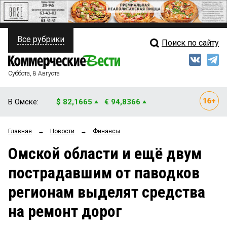
Все рубрики
Поиск по сайту
ПОЛИТИКА
Свежий выпуск
Медиа
ФИНАНСЫ
Суббота, 8 Августа
Кто есть кто
НЕДВИЖИМОСТЬ
В Омске:
$ 82,1665
€ 94,8366
Интервью
БИЗНЕС
Главная
→
Новости
→
Финансы
Мнения
ОБЩЕСТВО
Омской области и ещё двум
Рейтинги
ЗАКОН
пострадавшим от паводков
Блоги
НОВОСТИ КОМПАНИЙ
регионам выделят средства
Архив
ПРОИСШЕСТВИЯ
на ремонт дорог