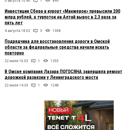
5 августа 10:40
1
890
Инвестиции Сбера в курорт «Манжерок» превысили 200
млрд рублей, а турпоток на Алтай вырос в 2,3 раза за
пять лет
4 августа 18:02
3
1308
Подрядчика для восстановления дороги в Омской
области за федеральные средства начали искать
повторно
22 июля 16:03
1
1255
В Омске компания Лазара ПОГОСЯНА завершила ремонт
дорожной развязки у Ленинградского моста
22 июля 14:33
1
1248