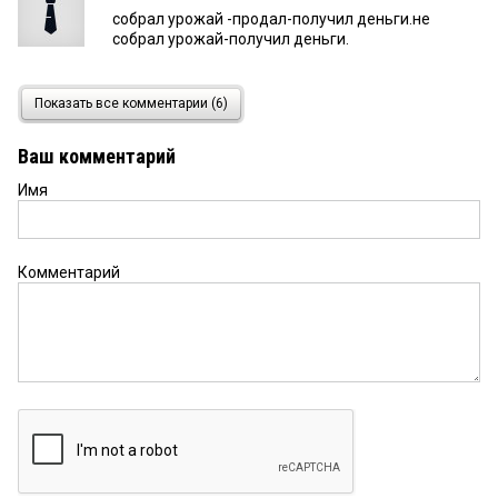
собрал урожай -продал-получил деньги.не
собрал урожай-получил деньги.
если на пополам
15 мая 2026 в 14:49:
Показать все комментарии (6)
с лебедой и соломой
Ваш комментарий
Имя
ДЖОКЕР
15 мая 2026 в 14:03:
А в этом очередной рекорд поставим?!
Комментарий
всё путём
15 мая 2026 в 12:14:
в этом годе ишшо больше соберём хлебушка все
закрома засыпем