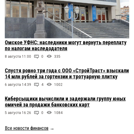
Омское УФНС: наследники могут вернуть переплату
по налогам наследодателя
8 августа 11:00
0
335
Спустя ровно три года с ООО «СтройТраст» взыскали
14 млн рублей за гортензии и тротуарную плитку
6 августа 14:39
4
1002
Киберсыщики вычислили и задержали группу юных
омичей за продажи банковских карт
5 августа 16:26
0
1084
Все новости финансов
→