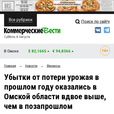
Все рубрики
Поиск по сайту
ПОЛИТИКА
Свежий выпуск
Медиа
ФИНАНСЫ
Суббота, 8 Августа
Кто есть кто
НЕДВИЖИМОСТЬ
В Омске:
$ 82,1665
€ 94,8366
Интервью
БИЗНЕС
Главная
→
Новости
→
Финансы
Мнения
ОБЩЕСТВО
Убытки от потери урожая в
Рейтинги
ЗАКОН
прошлом году оказались в
Блоги
НОВОСТИ КОМПАНИЙ
Омской области вдвое выше,
Архив
ПРОИСШЕСТВИЯ
чем в позапрошлом