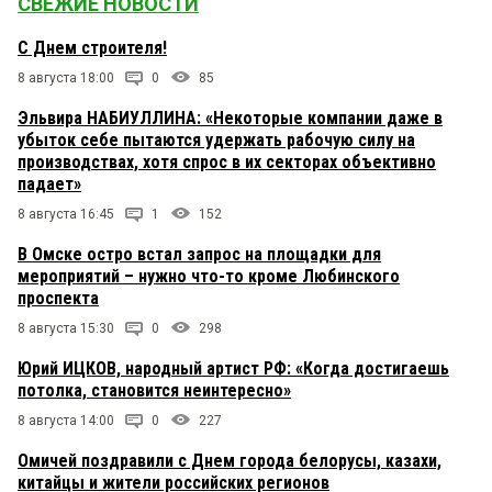
СВЕЖИЕ НОВОСТИ
С Днем строителя!
8 августа 18:00
0
85
Эльвира НАБИУЛЛИНА: «Некоторые компании даже в
убыток себе пытаются удержать рабочую силу на
производствах, хотя спрос в их секторах объективно
падает»
8 августа 16:45
1
152
В Омске остро встал запрос на площадки для
мероприятий – нужно что-то кроме Любинского
проспекта
8 августа 15:30
0
298
Юрий ИЦКОВ, народный артист РФ: «Когда достигаешь
потолка, становится неинтересно»
8 августа 14:00
0
227
Омичей поздравили с Днем города белорусы, казахи,
китайцы и жители российских регионов