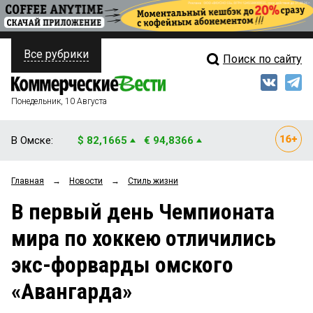
Все рубрики
Поиск по сайту
ПОЛИТИКА
Свежий выпуск
Медиа
ФИНАНСЫ
Понедельник, 10 Августа
Кто есть кто
НЕДВИЖИМОСТЬ
В Омске:
$ 82,1665
€ 94,8366
Интервью
БИЗНЕС
Главная
→
Новости
→
Стиль жизни
Мнения
ОБЩЕСТВО
В первый день Чемпионата
Рейтинги
ЗАКОН
мира по хоккею отличились
Блоги
НОВОСТИ КОМПАНИЙ
экс-форварды омского
Архив
ПРОИСШЕСТВИЯ
«Авангарда»
СТИЛЬ ЖИЗНИ