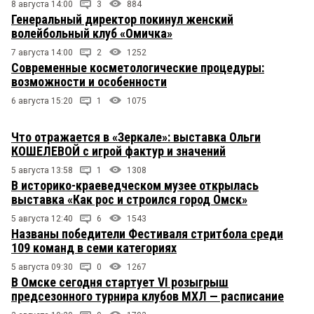
8 августа 14:00
3
884
Генеральный директор покинул женский
волейбольный клуб «Омичка»
7 августа 14:00
2
1252
Современные косметологические процедуры:
возможности и особенности
6 августа 15:20
1
1075
Что отражается в «Зеркале»: выставка Ольги
КОШЕЛЕВОЙ с игрой фактур и значений
5 августа 13:58
1
1308
В историко-краеведческом музее открылась
выставка «Как рос и строился город Омск»
5 августа 12:40
6
1543
Названы победители Фестиваля стритбола среди
109 команд в семи категориях
5 августа 09:30
0
1267
В Омске сегодня стартует VI розыгрыш
предсезонного турнира клубов МХЛ — расписание