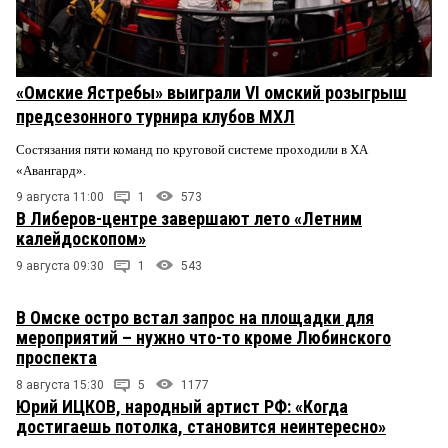
«Омские Ястребы» выиграли VI омский розыгрыш
предсезонного турнира клубов МХЛ
Состязания пяти команд по круговой системе проходили в ХА
«Авангард».
9 августа 11:00
1
573
В Либеров-центре завершают лето «Летним
калейдоскопом»
9 августа 09:30
1
543
В Омске остро встал запрос на площадки для
мероприятий – нужно что-то кроме Любинского
проспекта
8 августа 15:30
5
1177
Юрий ИЦКОВ, народный артист РФ: «Когда
достигаешь потолка, становится неинтересно»