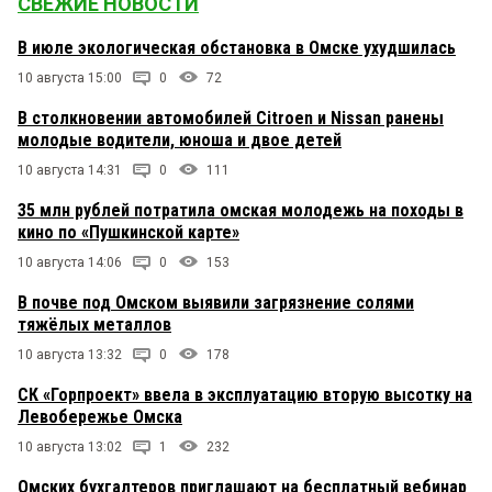
СВЕЖИЕ НОВОСТИ
В июле экологическая обстановка в Омске ухудшилась
10 августа 15:00
0
72
В столкновении автомобилей Citroen и Nissan ранены
молодые водители, юноша и двое детей
10 августа 14:31
0
111
35 млн рублей потратила омская молодежь на походы в
кино по «Пушкинской карте»
10 августа 14:06
0
153
В почве под Омском выявили загрязнение солями
тяжёлых металлов
10 августа 13:32
0
178
СК «Горпроект» ввела в эксплуатацию вторую высотку на
Левобережье Омска
10 августа 13:02
1
232
Омских бухгалтеров приглашают на бесплатный вебинар