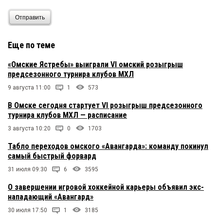
Отправить
Еще по теме
«Омские Ястребы» выиграли VI омский розыгрыш
предсезонного турнира клубов МХЛ
9 августа 11:00
1
573
В Омске сегодня стартует VI розыгрыш предсезонного
турнира клубов МХЛ — расписание
3 августа 10:20
0
1703
Табло переходов омского «Авангарда»: команду покинул
самый быстрый форвард
31 июля 09:30
6
3595
О завершении игровой хоккейной карьеры объявил экс-
нападающий «Авангард»
30 июля 17:50
1
3185