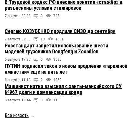
В Трудовой кодекс РФ внесено понятие «стажёр» и
разъяснены условия стажировок
7 августа 09:30
0
798
Сергею КОЗУБЕНКО продлили СИЗО до сентября
7 августа 09:00
10
1531
Росстандарт запретил использование шести
моделей грузовиков Dongfeng и Zoomlion
6 августа 17:30
0
1020
ПУТИН подписал закон о новом продлении «гаражной
амнистии» ещё на пять лет
6 августа 11:10
2
1059
Машинист катка взыскал с ханты-мансийского СУ
№967 долги и компенсации вреда
5 августа 15:44
0
1103
Все новости
→