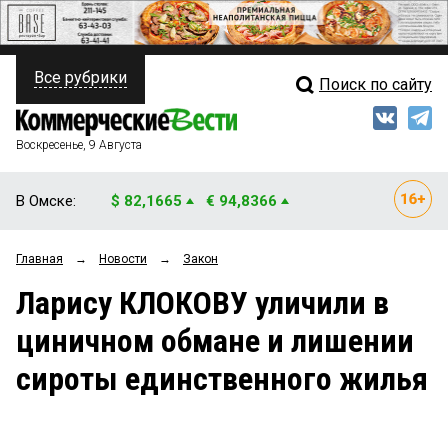
Все рубрики
Поиск по сайту
ПОЛИТИКА
Свежий выпуск
Медиа
ФИНАНСЫ
Воскресенье, 9 Августа
Кто есть кто
НЕДВИЖИМОСТЬ
В Омске:
$ 82,1665
€ 94,8366
Интервью
БИЗНЕС
Главная
→
Новости
→
Закон
Мнения
ОБЩЕСТВО
Ларису КЛОКОВУ уличили в
Рейтинги
ЗАКОН
циничном обмане и лишении
Блоги
НОВОСТИ КОМПАНИЙ
сироты единственного жилья
Архив
ПРОИСШЕСТВИЯ