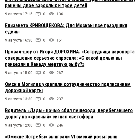
ранены двое взрослых и трое детей
9 августа 17:15
0
136
Елизавета КРИВОЩЕКОВА: Для Москвы все праздники
едины
9 августа 16:30
0
151
Провал-шоу от Игоря ДОРОХИНА: «Сотрудница аэропорта
совершенно серьезно спросила: «С какой целью вы
привезли в Канаду мертвую рыбу?»
9 августа 15:00
0
267
Омск и Могилев укрепили сотрудничество подписанием
дорожной карты
9 августа 13:30
0
237
Водитель «Лады» ночью сбил пешехода, перебегавшего
дорогу на «красный» сигнал светофора
9 августа 12:00
0
246
«Омские Ястребы» выиграли VI омский розыгрыш