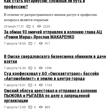
Как стать нотариусом: сложный ли путь в
профессию?
В отличие от распространенного мнения доступ в профессию
нотариуса является открытым
29 июля 17:21
0
2229
За обман 93 омичей отправлен в колонию глава АЦ
«Ромни Марш» Ярослав МАКАРЕНКО
7 августа 18:00
1
917
В Омске свердловского бизнесмена обвинили в даче
взятки
7 августа 16:30
0
1096
Суд конфисковал у АО «Омскавтотранс» бассейн
«Автомобилист» и землю в центре города
7 августа 15:01
4
1154
Омский облсуд арестовал и отправил в колонию
ПЫЖОВА и РЫГАЕВА по делу о запрещенной
организации
7 августа 12:00
5
869