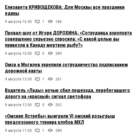
Елизавета КРИВОЩЕКОВА: Для Москвы все праздники
едины
9 августа 16:30
1
186
Провал-шоу от Игоря ДОРОХИНА: «Сотрудница аэропорта
совершенно серьезно спросила: «С какой целью вы
привезли в Канаду мертвую рыбу?»
9 августа 15:00
0
289
Омск и Могилев укрепили сотрудничество подписанием
дорожной карты
9 августа 13:30
1
261
Водитель «Лады» ночью сбил пешехода, перебегавшего
дорогу на «красный» сигнал светофора
9 августа 12:00
0
262
«Омские Ястребы» выиграли VI омский розыгрыш
предсезонного турнира клубов МХЛ
9 августа 11:00
1
280