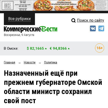
Все рубрики
Поиск по сайту
ПОЛИТИКА
Свежий выпуск
Медиа
ФИНАНСЫ
Воскресенье, 9 Августа
Кто есть кто
НЕДВИЖИМОСТЬ
В Омске:
$ 82,1665
€ 94,8366
Интервью
БИЗНЕС
Главная
→
Новости
→
Политика
Мнения
ОБЩЕСТВО
Назначенный ещё при
Рейтинги
ЗАКОН
прежнем губернаторе Омской
Блоги
НОВОСТИ КОМПАНИЙ
области министр сохранил
Архив
ПРОИСШЕСТВИЯ
свой пост