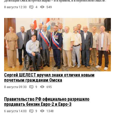
Делегации Омск встретил жарко – и в прямом, и в переносном смысле.
8 августа 12:30
4
549
Сергей ШЕЛЕСТ вручил знаки отличия новым
почетным гражданам Омска
8 августа 09:30
9
695
Правительство РФ официально разрешило
продавать бензин Евро-2 и Евро-3
6 августа 14:00
9
1348