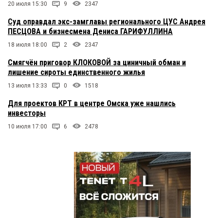
20 июля 15:30
9
2347
Суд оправдал экс-замглавы регионального ЦУС Андрея
ПЕСЦОВА и бизнесмена Дениса ГАРИФУЛЛИНА
18 июля 18:00
2
2347
Смягчён приговор КЛОКОВОЙ за циничный обман и
лишение сироты единственного жилья
13 июля 13:33
0
1518
Для проектов КРТ в центре Омска уже нашлись
инвесторы
10 июля 17:00
6
2478