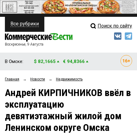
Все рубрики
Поиск по сайту
ПОЛИТИКА
Свежий выпуск
Медиа
ФИНАНСЫ
Воскресенье, 9 Августа
Кто есть кто
НЕДВИЖИМОСТЬ
В Омске:
$ 82,1665
€ 94,8366
Интервью
БИЗНЕС
Главная
→
Новости
→
Недвижимость
Мнения
ОБЩЕСТВО
Андрей КИРПИЧНИКОВ ввёл в
Рейтинги
ЗАКОН
эксплуатацию
Блоги
НОВОСТИ КОМПАНИЙ
девятиэтажный жилой дом
Архив
ПРОИСШЕСТВИЯ
Ленинском округе Омска