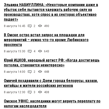
Эльвира НАБИУЛЛИНА: «Некоторые компании даже в
убыток себе пытаются удержать рабочую силу на
производствах, хотя спрос в их секторах объективно
падает»
8 августа 16:45
2
490
В Омске остро встал запрос на площадки для
мероприятий – нужно что-то кроме Любинского
проспекта
8 августа 15:30
4
643
Юрий ИЦКОВ, народный артист РФ: «Когда достигаешь
потолка, становится неинтересно»
8 августа 14:00
2
448
Омичей поздравили с Днем города белорусы, казахи,
китайцы и жители российских регионов
8 августа 12:30
3
408
Омское УФНС: наследники могут вернуть переплату по
налогам наследодателя