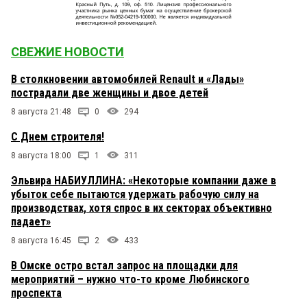
СВЕЖИЕ НОВОСТИ
В столкновении автомобилей Renault и «Лады»
пострадали две женщины и двое детей
8 августа 21:48
0
294
С Днем строителя!
8 августа 18:00
1
311
Эльвира НАБИУЛЛИНА: «Некоторые компании даже в
убыток себе пытаются удержать рабочую силу на
производствах, хотя спрос в их секторах объективно
падает»
8 августа 16:45
2
433
В Омске остро встал запрос на площадки для
мероприятий – нужно что-то кроме Любинского
проспекта