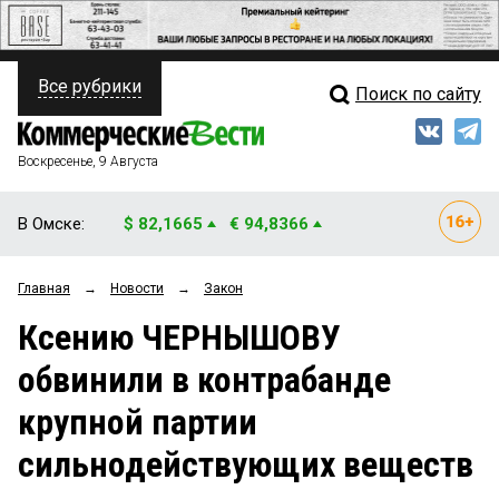
Все рубрики
Поиск по сайту
ПОЛИТИКА
Свежий выпуск
Медиа
ФИНАНСЫ
Воскресенье, 9 Августа
Кто есть кто
НЕДВИЖИМОСТЬ
В Омске:
$ 82,1665
€ 94,8366
Интервью
БИЗНЕС
Главная
→
Новости
→
Закон
Мнения
ОБЩЕСТВО
Ксению ЧЕРНЫШОВУ
Рейтинги
ЗАКОН
обвинили в контрабанде
Блоги
НОВОСТИ КОМПАНИЙ
крупной партии
Архив
ПРОИСШЕСТВИЯ
сильнодействующих веществ