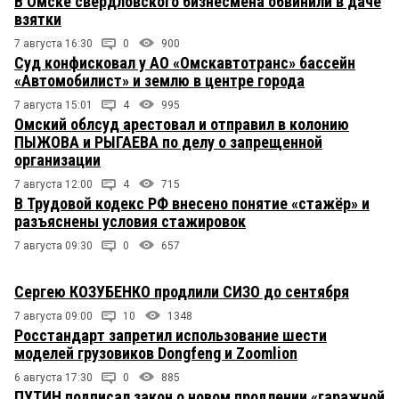
В Омске свердловского бизнесмена обвинили в даче
взятки
7 августа 16:30
0
900
Суд конфисковал у АО «Омскавтотранс» бассейн
«Автомобилист» и землю в центре города
7 августа 15:01
4
995
Омский облсуд арестовал и отправил в колонию
ПЫЖОВА и РЫГАЕВА по делу о запрещенной
организации
7 августа 12:00
4
715
В Трудовой кодекс РФ внесено понятие «стажёр» и
разъяснены условия стажировок
7 августа 09:30
0
657
Сергею КОЗУБЕНКО продлили СИЗО до сентября
7 августа 09:00
10
1348
Росстандарт запретил использование шести
моделей грузовиков Dongfeng и Zoomlion
6 августа 17:30
0
885
ПУТИН подписал закон о новом продлении «гаражной