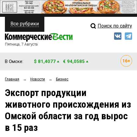
Все рубрики
Поиск по сайту
ПОЛИТИКА
Свежий выпуск
Медиа
ФИНАНСЫ
Пятница, 7 Августа
Кто есть кто
НЕДВИЖИМОСТЬ
В Омске:
$ 81,4077
€ 94,0585
Интервью
БИЗНЕС
Главная
→
Новости
→
Бизнес
Мнения
ОБЩЕСТВО
Экспорт продукции
Рейтинги
ЗАКОН
животного происхождения из
Блоги
НОВОСТИ КОМПАНИЙ
Омской области за год вырос
Архив
ПРОИСШЕСТВИЯ
в 15 раз