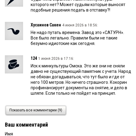
которого нет? Может судьям которые выносят
подобные решения подать в отставку?!
Хусаинов Сакен
4 июня 2026 в 18:56:
Не надо путать времена. Завод это «САТУРН».
Все было легально. Правили были не такие
безумно идиотские как сегодня.
124
1 июня 2026 в 17:16:
Иск к минкультуры Омска. Это же они не сняли
давно не существующий памятник с учета. Народ
не обязан догадываться, что тут было и где от
него 100 метров. Но ничего страшного. Кокорин
профинансирует документы на снятие, и дело в
шляпе. Если только не пойдет на принцип.
киви
1 июня 2026 в 17:13:
Показать все комментарии (9)
Панк, ЛКП даже разрешения не спрашивал.
Строил еще живой завод Электроточприбор.
Ваш комментарий
Имя