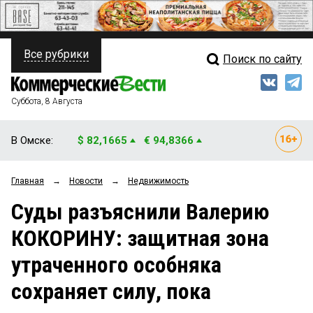
Все рубрики
Поиск по сайту
ПОЛИТИКА
Свежий выпуск
Медиа
ФИНАНСЫ
Суббота, 8 Августа
Кто есть кто
НЕДВИЖИМОСТЬ
В Омске:
$ 82,1665
€ 94,8366
Интервью
БИЗНЕС
Главная
→
Новости
→
Недвижимость
Мнения
ОБЩЕСТВО
Суды разъяснили Валерию
Рейтинги
ЗАКОН
КОКОРИНУ: защитная зона
Блоги
НОВОСТИ КОМПАНИЙ
утраченного особняка
Архив
ПРОИСШЕСТВИЯ
сохраняет силу, пока