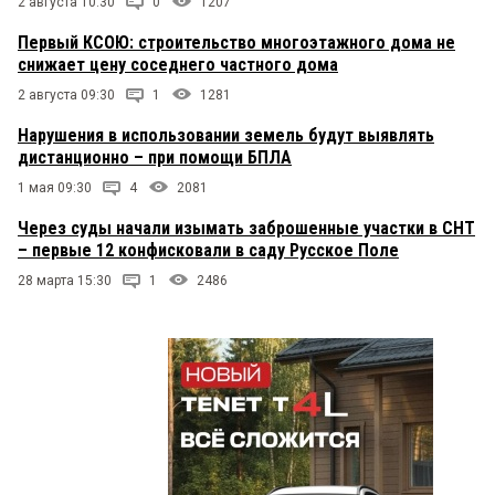
2 августа 10:30
0
1207
Первый КСОЮ: строительство многоэтажного дома не
снижает цену соседнего частного дома
2 августа 09:30
1
1281
Нарушения в использовании земель будут выявлять
дистанционно – при помощи БПЛА
1 мая 09:30
4
2081
Через суды начали изымать заброшенные участки в СНТ
– первые 12 конфисковали в саду Русское Поле
28 марта 15:30
1
2486