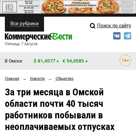
Все рубрики
Поиск по сайту
ПОЛИТИКА
Свежий выпуск
Медиа
ФИНАНСЫ
Пятница, 7 Августа
Кто есть кто
НЕДВИЖИМОСТЬ
В Омске:
$ 81,4077
€ 94,0585
Интервью
БИЗНЕС
Главная
→
Новости
→
Общество
Мнения
ОБЩЕСТВО
За три месяца в Омской
Рейтинги
ЗАКОН
области почти 40 тысяч
Блоги
НОВОСТИ КОМПАНИЙ
работников побывали в
Архив
ПРОИСШЕСТВИЯ
неоплачиваемых отпусках