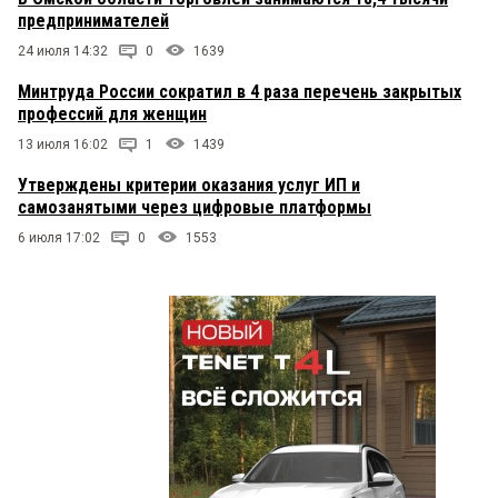
предпринимателей
24 июля 14:32
0
1639
Минтруда России сократил в 4 раза перечень закрытых
профессий для женщин
13 июля 16:02
1
1439
Утверждены критерии оказания услуг ИП и
самозанятыми через цифровые платформы
6 июля 17:02
0
1553