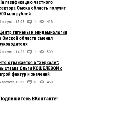
На газификацию частного
сектора Омска область получит
600 млн рублей
5 августа 15:03
1
413
Центр гигиены и эпидемиологии
в Омской области сменил
руководителя
5 августа 14:23
1
509
Что отражается в "Зеркале":
выставка Ольги КОШЕЛЕВОЙ с
игрой фактур и значений
5 августа 13:58
0
450
Подпишитесь ВКонтакте!