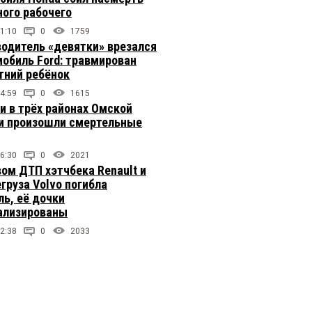
ого рабочего
1:10
0
1759
одитель «девятки» врезался
мобиль Ford: травмирован
тний ребёнок
4:59
0
1615
ки в трёх районах Омской
и произошли смертельные
6:30
0
2021
вом ДТП хэтчбека Renault и
груза Volvo погибла
ль, её дочки
ализированы
2:38
0
2033