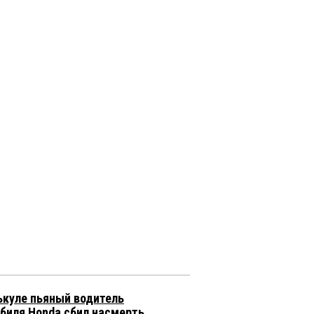
ькуле пьяный водитель
биля Honda сбил насмерть