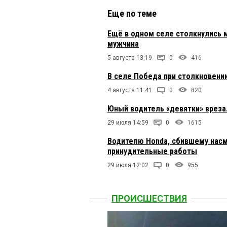
Еще по теме
Ещё в одном селе столкнулись 
мужчина
5 августа 13:19
0
416
В селе Победа при столкновени
4 августа 11:41
0
820
Юный водитель «девятки» вреза
29 июля 14:59
0
1615
Водителю Honda, сбившему насм
принудительные работы
29 июля 12:02
0
955
ПРОИСШЕСТВИЯ