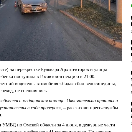
сте) на перекрестке Бульвара Архитекторов и улицы
ебенка поступила в Госавтоинспекцию в 21:00.
етний водитель автомобиля «Лада» сбил велосипедиста,
ереход, не спешившись.
ребовалась медицинская помощь. Окончательно причины и
становлены в ходе проверок
», – рассказали пресс-службы
и.
УМВД по Омской области за 4 июня, в дежурные части
сшествиях, возбуждено 41 уголовное дело. На дорогах