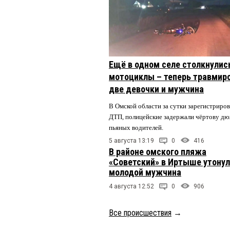
Ещё в одном селе столкнулис
мотоциклы – теперь травмир
две девочки и мужчина
В Омской области за сутки зарегистриро
ДТП, полицейские задержали чёртову д
пьяных водителей.
5 августа 13:19
0
416
В районе омского пляжа
«Советский» в Иртыше утонул
молодой мужчина
4 августа 12:52
0
906
Все происшествия
→