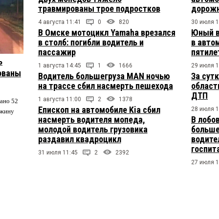
травмированы трое подростков
дорожн
4 августа 11:41
0
820
30 июля 1
В Омске мотоцикл Yamaha врезался
Юный в
в столб: погибли водитель и
в авто
пассажир
пятиле
ь
1 августа 14:45
1
1666
29 июля 1
ованы
Водитель большегруза MAN ночью
За сут
на трассе сбил насмерть пешехода
област
ДТП
1 августа 11:00
2
1378
вано 52
Епископ на автомобиле Kia сбил
28 июля 1
южину
насмерть водителя мопеда,
В лобо
молодой водитель грузовика
больше
раздавил квадроцикл
водите
госпит
31 июля 11:45
2
2392
27 июля 1