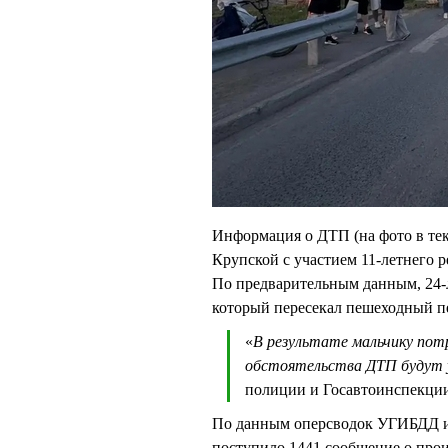
Информация о ДТП (на фото в тек
Крупской с участием 11-летнего р
По предварительным данным, 24-л
который пересекал пешеходный п
«
В результате мальчику пот
обстоятельства ДТП будут у
полиции и Госавтоинспекци
По данным оперсводок УГИБДД и 
поступило 1441 сообщение о прои