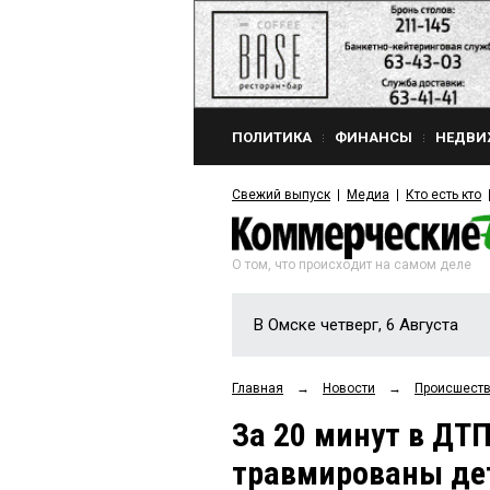
ПОЛИТИКА
ФИНАНСЫ
НЕДВИ
Свежий выпуск
Медиа
Кто есть кто
О том, что происходит на самом деле
В Омске четверг, 6 Августа
Главная
→
Новости
→
Происшест
За 20 минут в ДТ
травмированы дет