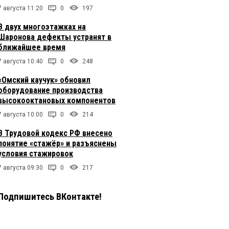
7 августа 11:20
0
197
В двух многоэтажках на
Шаронова дефекты устранят в
ближайшее время
7 августа 10:40
0
248
«Омский каучук» обновил
оборудование производства
высокооктановых компонентов
7 августа 10:00
0
214
В Трудовой кодекс РФ внесено
понятие «стажёр» и разъяснены
условия стажировок
7 августа 09:30
0
217
Подпишитесь ВКонтакте!