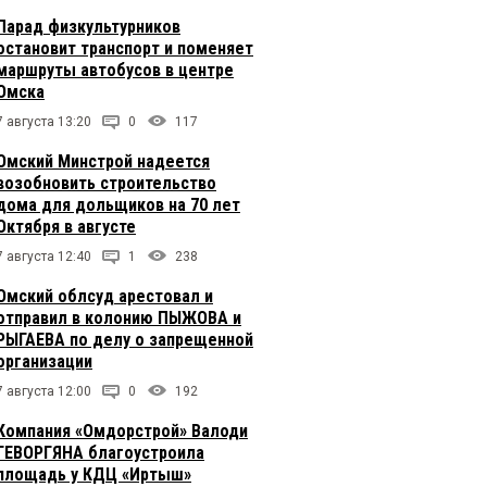
Парад физкультурников
остановит транспорт и поменяет
маршруты автобусов в центре
Омска
7 августа 13:20
0
117
Омский Минстрой надеется
возобновить строительство
дома для дольщиков на 70 лет
Октября в августе
7 августа 12:40
1
238
Омский облсуд арестовал и
отправил в колонию ПЫЖОВА и
РЫГАЕВА по делу о запрещенной
организации
7 августа 12:00
0
192
Компания «Омдорстрой» Валоди
ГЕВОРГЯНА благоустроила
площадь у КДЦ «Иртыш»