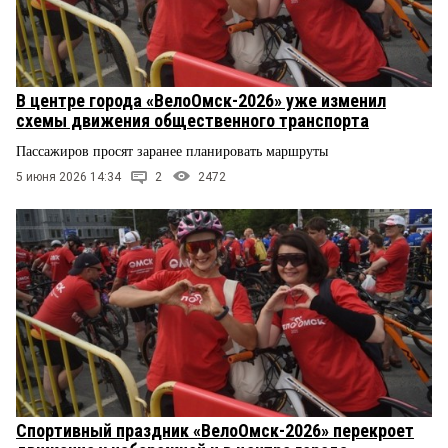
В центре города «ВелоОмск-2026» уже изменил
схемы движения общественного транспорта
Пассажиров просят заранее планировать маршруты
5 июня 2026 14:34
2
2472
Спортивный праздник «ВелоОмск-2026» перекроет