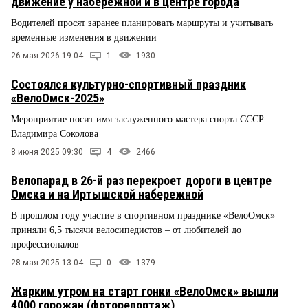
движение у набережной и в центре города
Водителей просят заранее планировать маршруты и учитывать
временные изменения в движении
26 мая 2026 19:04
1
1930
Состоялся культурно-спортивный праздник
«ВелоОмск-2025»
Мероприятие носит имя заслуженного мастера спорта СССР
Владимира Соколова
8 июня 2025 09:30
4
2466
Велопарад в 26-й раз перекроет дороги в центре
Омска и на Иртышской набережной
В прошлом году участие в спортивном празднике «ВелоОмск»
приняли 6,5 тысячи велосипедистов – от любителей до
профессионалов
28 мая 2025 13:04
0
1379
Жарким утром на старт гонки «ВелоОмск» вышли
4000 горожан (фоторепортаж)