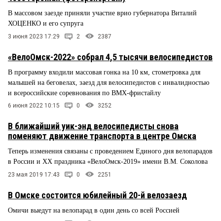
В массовом заезде приняли участие врио губернатора Виталий
ХОЦЕНКО и его супруга
3 июня 2023 17:29
2
2387
«ВелоОмск-2022» собрал 4,5 тысячи велосипедистов
В программу входили массовая гонка на 10 км, стометровка для
малышей на беговелах, заезд для велосипедистов с инвалидностью
и всероссийские соревнования по BMX-фристайлу
6 июня 2022 10:15
0
3252
В ближайший уик-энд велосипедисты снова
поменяют движение транспорта в центре Омска
Теперь изменения связаны с проведением Единого дня велопарадов
в России и ХХ праздника «ВелоОмск-2019» имени В.М. Соколова
23 мая 2019 17:43
0
2251
В Омске состоится юбилейный 20-й велозаезд
Омичи выедут на велопарад в один день со всей Россией