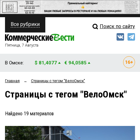
Все рубрики
Поиск по сайту
ПОЛИТИКА
Свежий выпуск
Медиа
ФИНАНСЫ
Пятница, 7 Августа
Кто есть кто
НЕДВИЖИМОСТЬ
В Омске:
$ 81,4077
€ 94,0585
Интервью
БИЗНЕС
Главная
→
Страницы c тегом "ВелоОмск"
Мнения
ОБЩЕСТВО
Страницы c тегом "ВелоОмск"
Рейтинги
ЗАКОН
Блоги
НОВОСТИ КОМПАНИЙ
Найдено
19
материалов
Архив
ПРОИСШЕСТВИЯ
СТИЛЬ ЖИЗНИ