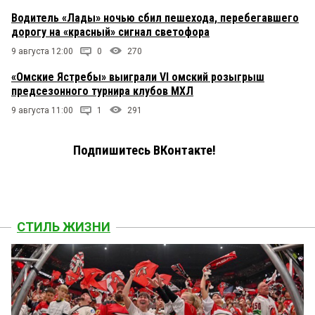
Водитель «Лады» ночью сбил пешехода, перебегавшего
дорогу на «красный» сигнал светофора
9 августа 12:00
0
270
«Омские Ястребы» выиграли VI омский розыгрыш
предсезонного турнира клубов МХЛ
9 августа 11:00
1
291
Подпишитесь ВКонтакте!
СТИЛЬ ЖИЗНИ