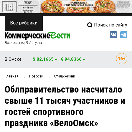
Все рубрики
Поиск по сайту
ПОЛИТИКА
Свежий выпуск
Медиа
ФИНАНСЫ
Воскресенье, 9 Августа
Кто есть кто
НЕДВИЖИМОСТЬ
В Омске:
$ 82,1665
€ 94,8366
Интервью
БИЗНЕС
Главная
→
Новости
→
Стиль жизни
Мнения
ОБЩЕСТВО
Облправительство насчитало
Рейтинги
ЗАКОН
свыше 11 тысяч участников и
Блоги
НОВОСТИ КОМПАНИЙ
гостей спортивного
Архив
ПРОИСШЕСТВИЯ
праздника «ВелоОмск»
СТИЛЬ ЖИЗНИ