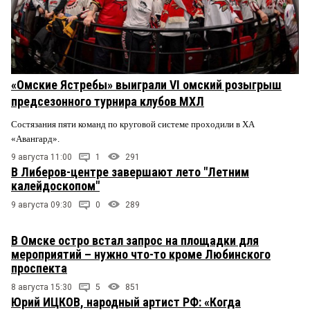
«Омские Ястребы» выиграли VI омский розыгрыш
предсезонного турнира клубов МХЛ
Состязания пяти команд по круговой системе проходили в ХА
«Авангард».
9 августа 11:00
1
291
В Либеров-центре завершают лето "Летним
калейдоскопом"
9 августа 09:30
0
289
В Омске остро встал запрос на площадки для
мероприятий – нужно что-то кроме Любинского
проспекта
8 августа 15:30
5
851
Юрий ИЦКОВ, народный артист РФ: «Когда