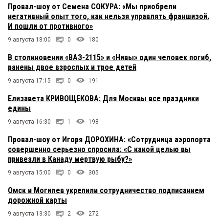
Провал-шоу от Семена СОКУРА: «Мы приобрели
негативный опыт того, как нельзя управлять франшизой.
И пошли от противного»
9 августа 18:00
0
180
В столкновении «ВАЗ-2115» и «Нивы» один человек погиб,
ранены двое взрослых и трое детей
9 августа 17:15
0
191
Елизавета КРИВОЩЕКОВА: Для Москвы все праздники
едины
9 августа 16:30
1
198
Провал-шоу от Игоря ДОРОХИНА: «Сотрудница аэропорта
совершенно серьезно спросила: «С какой целью вы
привезли в Канаду мертвую рыбу?»
9 августа 15:00
0
305
Омск и Могилев укрепили сотрудничество подписанием
дорожной карты
9 августа 13:30
2
272