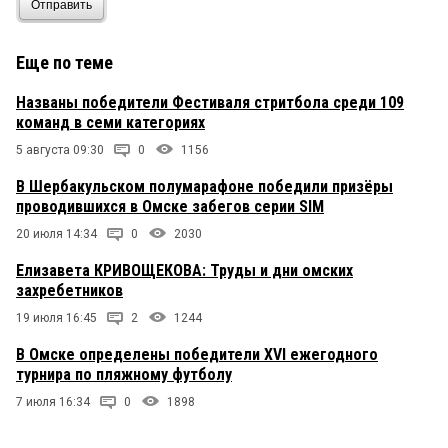
Отправить
Еще по теме
Названы победители Фестиваля стритбола среди 109
команд в семи категориях
5 августа 09:30
0
1156
В Шербакульском полумарафоне победили призёры
проводившихся в Омске забегов серии SIM
20 июля 14:34
0
2030
Елизавета КРИВОЩЕКОВА: Труды и дни омских
захребетников
19 июля 16:45
2
1244
В Омске определены победители XVI ежегодного
турнира по пляжному футболу
7 июля 16:34
0
1898