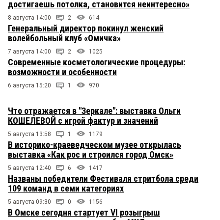
достигаешь потолка, становится неинтересно»
8 августа 14:00
2
614
Генеральный директор покинул женский
волейбольный клуб «Омичка»
7 августа 14:00
2
1025
Современные косметологические процедуры:
возможности и особенности
6 августа 15:20
1
970
Что отражается в "Зеркале": выставка Ольги
КОШЕЛЕВОЙ с игрой фактур и значений
5 августа 13:58
1
1179
В историко-краеведческом музее открылась
выставка «Как рос и строился город Омск»
5 августа 12:40
6
1417
Названы победители Фестиваля стритбола среди
109 команд в семи категориях
5 августа 09:30
0
1156
В Омске сегодня стартует VI розыгрыш