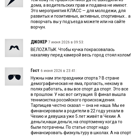
дома, а водительских прав и подавна не имеют.
Это мероприятия КЛАСС — для молодежи, для
развитых и позитивных, активных, спортивных... а
поворчать вы у подъезда можете или на сайте
ворчун.
ДЖОКЕР
7 июня 2026 в 09:53:
ВЕЛОZAТЫК. Чтобы кучка покрасовалась
нахаляву перед камерой весь город стоял колом!
Гост
6 июня 2026 в 23:41:
Нужны нам эти праздники спорта.? В стране
демографическая не яма, пропасть, некому в
полях работать, а вы все спорт да спорт. Это все
в прошлом. У нас вот ситуация. В финал вышла
теннисистка российского происхождения.
Тарпищев честно сказал — она не наша. Мы ее
финансировали а родители в 22 году уехали в
Чехию и девушка уже 5 лет живёт в Чехии. А
деньги,наши деньги, на спортсменку когда то
были потрачены. По статье спорт надо
финансировать физкультуру в школах. А на спорт