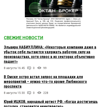
СВЕЖИЕ НОВОСТИ
Эльвира НАБИУЛЛИНА: «Некоторые компании даже в
убыток себе пытаются удержать рабочую силу на
производствах, хотя спрос в их секторах объективно
падает»
8 августа 16:45
0
99
В Омске остро встал запрос на площадки для
мероприятий – нужно что-то кроме Любинского
проспекта
8 августа 15:30
0
228
Юрий ИЦКОВ, народный артист РФ: «Когда достигаешь
потолка, становится неинтересно»