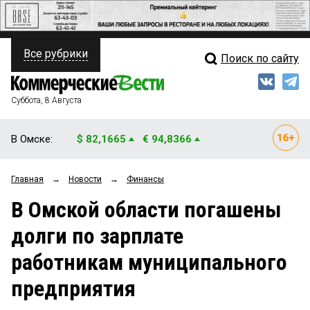
Все рубрики
Поиск по сайту
ПОЛИТИКА
Свежий выпуск
Медиа
ФИНАНСЫ
Суббота, 8 Августа
Кто есть кто
НЕДВИЖИМОСТЬ
В Омске:
$ 82,1665
€ 94,8366
Интервью
БИЗНЕС
Главная
→
Новости
→
Финансы
Мнения
ОБЩЕСТВО
В Омской области погашены
Рейтинги
ЗАКОН
долги по зарплате
Блоги
НОВОСТИ КОМПАНИЙ
работникам муниципального
Архив
ПРОИСШЕСТВИЯ
предприятия