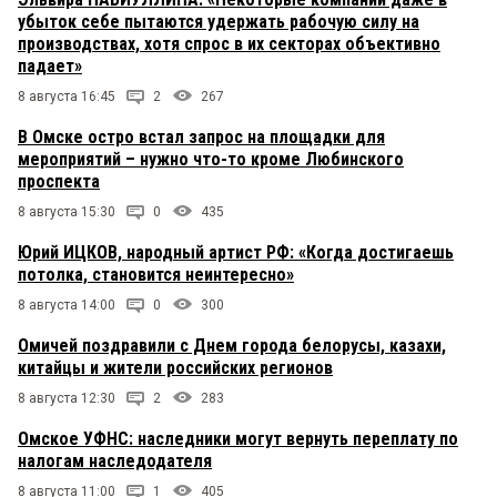
убыток себе пытаются удержать рабочую силу на
производствах, хотя спрос в их секторах объективно
падает»
8 августа 16:45
2
267
В Омске остро встал запрос на площадки для
мероприятий – нужно что-то кроме Любинского
проспекта
8 августа 15:30
0
435
Юрий ИЦКОВ, народный артист РФ: «Когда достигаешь
потолка, становится неинтересно»
8 августа 14:00
0
300
Омичей поздравили с Днем города белорусы, казахи,
китайцы и жители российских регионов
8 августа 12:30
2
283
Омское УФНС: наследники могут вернуть переплату по
налогам наследодателя
8 августа 11:00
1
405