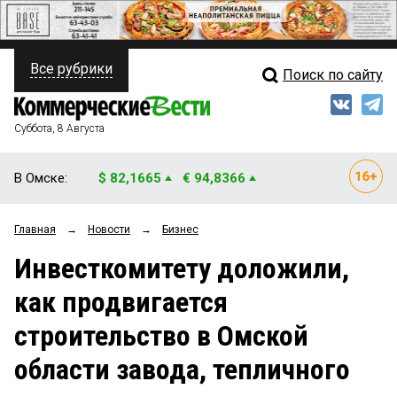
Все рубрики
Поиск по сайту
ПОЛИТИКА
Свежий выпуск
Медиа
ФИНАНСЫ
Суббота, 8 Августа
Кто есть кто
НЕДВИЖИМОСТЬ
В Омске:
$ 82,1665
€ 94,8366
Интервью
БИЗНЕС
Главная
→
Новости
→
Бизнес
Мнения
ОБЩЕСТВО
Инвесткомитету доложили,
Рейтинги
ЗАКОН
как продвигается
Блоги
НОВОСТИ КОМПАНИЙ
строительство в Омской
Архив
ПРОИСШЕСТВИЯ
области завода, тепличного