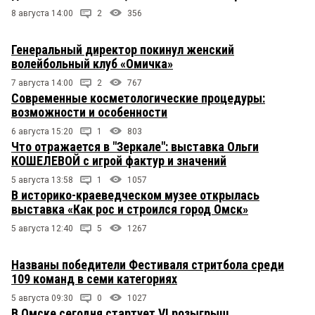
8 августа 14:00
2
356
Генеральный директор покинул женский
волейбольный клуб «Омичка»
7 августа 14:00
2
767
Современные косметологические процедуры:
возможности и особенности
6 августа 15:20
1
803
Что отражается в "Зеркале": выставка Ольги
КОШЕЛЕВОЙ с игрой фактур и значений
5 августа 13:58
1
1057
В историко-краеведческом музее открылась
выставка «Как рос и строился город Омск»
5 августа 12:40
5
1267
Названы победители Фестиваля стритбола среди
109 команд в семи категориях
5 августа 09:30
0
1027
В Омске сегодня стартует VI розыгрыш