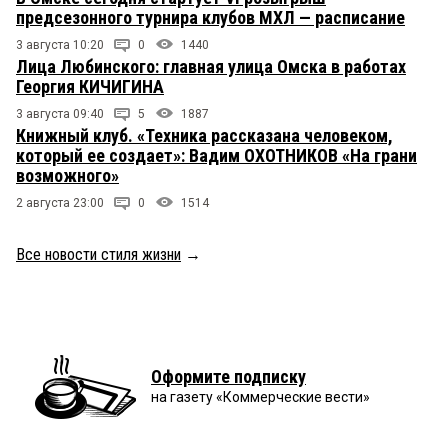
предсезонного турнира клубов МХЛ — расписание
3 августа 10:20
0
1440
Лица Любинского: главная улица Омска в работах
Георгия КИЧИГИНА
3 августа 09:40
5
1887
Книжный клуб. «Техника рассказана человеком,
который ее создает»: Вадим ОХОТНИКОВ «На грани
возможного»
2 августа 23:00
0
1514
Все новости стиля жизни
→
Оформите подписку
на газету «Коммерческие вести»