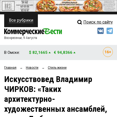
Все рубрики
Поиск по сайту
ПОЛИТИКА
Свежий выпуск
Медиа
ФИНАНСЫ
Воскресенье, 9 Августа
Кто есть кто
НЕДВИЖИМОСТЬ
В Омске:
$ 82,1665
€ 94,8366
Интервью
БИЗНЕС
Главная
→
Новости
→
Стиль жизни
Мнения
ОБЩЕСТВО
Искусствовед Владимир
Рейтинги
ЗАКОН
ЧИРКОВ: «Таких
Блоги
НОВОСТИ КОМПАНИЙ
архитектурно-
Архив
ПРОИСШЕСТВИЯ
художественных ансамблей,
СТИЛЬ ЖИЗНИ