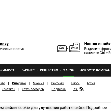
иску
Нашли ошибк
рческие вести»
Выделите фрагм
нажмите Ctrl + E
ЖИМОСТЬ
БИЗНЕС
ОБЩЕСТВО
ЗАКОН
НОВОСТИ КОМПАН
 кто
Интервью
Мнения
Рейтинги
Блоги
Архив
Контакты
Стать блогером
Подписка
RSS
м файлы cookie для улучшения работы сайта.
Подробнее
Политика конфиденциальности
ЗДАТЕЛЬСКИЙ ДОМ «КВ».