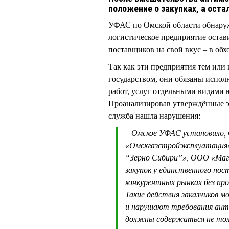
положение о закупках, а ост
УФАС по Омской области обнаруж
логистическое предприятие остав
поставщиков на свой вкус – в обх
Так как эти предприятия тем или
государством, они обязаны испол
работ, услуг отдельными видами
Проанализировав утверждённые э
служба нашла нарушения:
– Омское УФАС установило,
«Омскгазстройэксплуатация»
“Зерно Сибири”», ООО «Маг
закупок у единственного пос
конкурентных рынках без пр
Такие действия заказчиков м
и нарушают требования анти
должны содержаться не толь