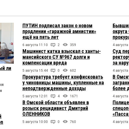
ПУТИН подписал закон о новом
Бывший
продлении «гаражной амнистии»
округа
ещё на пять лет
прокур
6 августа 11:10
2
359
4 августа
Машинист катка взыскал с ханты-
Суд пе
мансийского СУ №967 долги и
ректор
компенсации вреда
за нар
ый ли
5 августа 15:44
0
602
4 августа
Прокуратура требует конфисковать
В Омск
у чиновницы машины, купленные на
загран
ия
неподтвержденные доходы
более 
я
5 августа 12:01
4
1671
4 августа
В Омской области объявлен в
Полице
розыск рецидивист Дмитрий
спецоп
ОЛЕННИКОВ
«Пасса
й
on
5 августа 10:00
0
760
4 августа