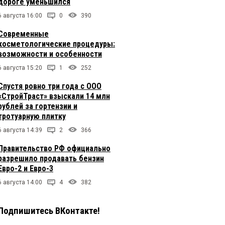
дороге уменьшился
6 августа 16:00
0
390
Современные
косметологические процедуры:
возможности и особенности
6 августа 15:20
1
252
Спустя ровно три года с ООО
«СтройТраст» взыскали 14 млн
рублей за гортензии и
тротуарную плитку
6 августа 14:39
2
366
Правительство РФ официально
разрешило продавать бензин
Евро-2 и Евро-3
6 августа 14:00
4
382
Подпишитесь ВКонтакте!