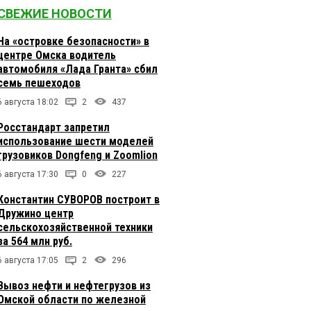
СВЕЖИЕ НОВОСТИ
На «островке безопасности» в
центре Омска водитель
автомобиля «Лада Гранта» сбил
семь пешеходов
6 августа 18:02
2
437
Росстандарт запретил
использование шести моделей
грузовиков Dongfeng и Zoomlion
6 августа 17:30
0
227
Константин СУВОРОВ построит в
Дружино центр
сельскохозяйственной техники
за 564 млн руб.
6 августа 17:05
2
296
Вывоз нефти и нефтегрузов из
Омской области по железной