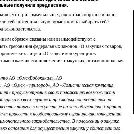
альные получили предписания.
ило, что три коммунальных, одно транспортное и одно
или себе потенциальную возможность выбирать себе
од законодательства.
 иным образом связаны или взаимодействуют с
нять требования федеральных законов «О закупках товаров,
 юридических лиц» и «О защите конкуренции».
тими заказчиками положения о закупках, антимонопольная
 что АО «ОмскВодоканал», АО
, АО «Омск – пригород», АО «Логистическая компания
нит» предусмотрели в своих положениях возможность
тавщика во всех случаях и при любых потребностях на
оведения торгов в отсутствие на это объективных причин.
огут привести к необоснованному ограничению конкуренции
монопольного законодательства. В положении о закупке
ко основания для осуществления закупки у единственного