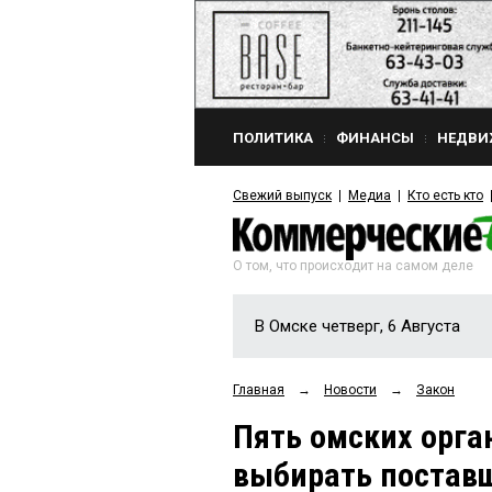
ПОЛИТИКА
ФИНАНСЫ
НЕДВИ
Свежий выпуск
Медиа
Кто есть кто
О том, что происходит на самом деле
В Омске четверг, 6 Августа
Главная
→
Новости
→
Закон
Пять омских орга
выбирать постав