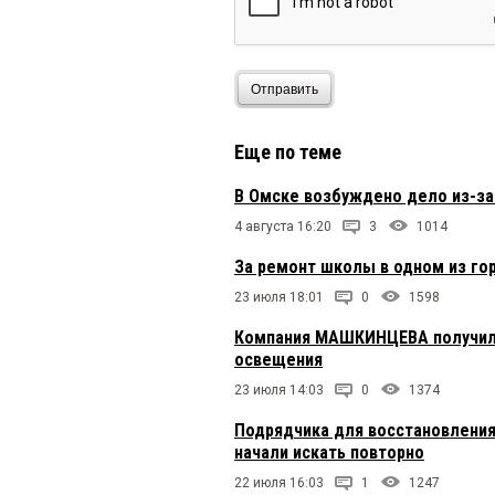
Отправить
Еще по теме
В Омске возбуждено дело из-з
4 августа 16:20
3
1014
За ремонт школы в одном из го
23 июля 18:01
0
1598
Компания МАШКИНЦЕВА получила
освещения
23 июля 14:03
0
1374
Подрядчика для восстановления
начали искать повторно
22 июля 16:03
1
1247