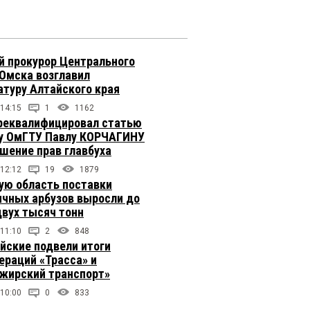
 прокурор Центрального
 Омска возглавил
атуру Алтайского края
 14:15
1
1162
реквалифицировал статью
у ОмГТУ Павлу КОРЧАГИНУ
ушение прав главбуха
 12:12
19
1879
ую область поставки
ичных арбузов выросли до
двух тысяч тонн
 11:10
2
848
йские подвели итоги
ераций «Трасса» и
жирский транспорт»
 10:00
0
833