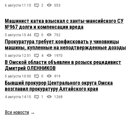
6 августа 11:10
2
553
Машинист катка взыскал с ханты-мансийского СУ
№967 долги и компенсации вреда
5 августа 15:44
0
752
Прокуратура требует конфисковать у чиновницы
машины, купленные на неподтвержденные доходы
5 августа 12:01
4
1970
В Омской области объявлен в розыск рецидивист
Дмитрий ОЛЕННИКОВ
5 августа 10:00
0
919
Бывший прокурор Центрального округа Омска
возглавил прокуратуру Алтайского края
4 августа 14:15
1
1268
Все новости
→