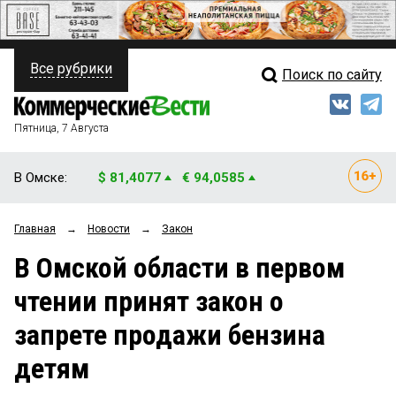
Все рубрики
Поиск по сайту
ПОЛИТИКА
Свежий выпуск
Медиа
ФИНАНСЫ
Пятница, 7 Августа
Кто есть кто
НЕДВИЖИМОСТЬ
В Омске:
$ 81,4077
€ 94,0585
Интервью
БИЗНЕС
Главная
→
Новости
→
Закон
Мнения
ОБЩЕСТВО
В Омской области в первом
Рейтинги
ЗАКОН
чтении принят закон о
Блоги
НОВОСТИ КОМПАНИЙ
запрете продажи бензина
Архив
ПРОИСШЕСТВИЯ
детям