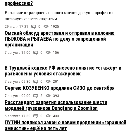
профессию?
В отличие от распространенного мнения доступ в профессию
нотариуса является открытым
29 июля 17:21
0
1925
Омский облсуд арестовал и отправил в колонию
ПЫЖОВА и РЫГАЕВА по делу о запрещенной
организации
7 августа 12:00
0
156
В Трудовой кодекс РФ внесено понятие «стажёр» и
разъяснены условия стажировок
7 августа 09:30
0
201
Сергею КОЗУБЕНКО продлили СИЗО до сентября
7 августа 09:00
3
393
Росстандарт запретил использование шести
моделей грузовиков Dongfeng и Zoomlion
6 августа 17:30
0
433
ПУТИН подписал закон о новом продлении «гаражной
амнистии» ещё на пять лет