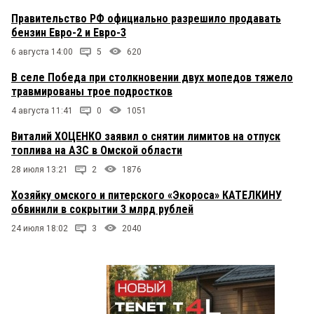
Правительство РФ официально разрешило продавать
бензин Евро-2 и Евро-3
6 августа 14:00
5
620
В селе Победа при столкновении двух мопедов тяжело
травмированы трое подростков
4 августа 11:41
0
1051
Виталий ХОЦЕНКО заявил о снятии лимитов на отпуск
топлива на АЗС в Омской области
28 июля 13:21
2
1876
Хозяйку омского и питерского «Экороса» КАТЕЛКИНУ
обвинили в сокрытии 3 млрд рублей
24 июля 18:02
3
2040