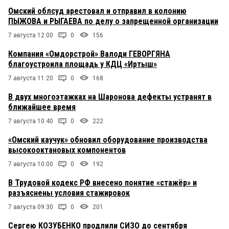
Омский облсуд арестовал и отправил в колонию
ПЫЖОВА и РЫГАЕВА по делу о запрещенной организации
7 августа 12:00
0
156
Компания «Омдорстрой» Валоди ГЕВОРГЯНА
благоустроила площадь у КДЦ «Иртыш»
7 августа 11:20
0
168
В двух многоэтажках на Шаронова дефекты устранят в
ближайшее время
7 августа 10:40
0
222
«Омский каучук» обновил оборудование производства
высокооктановых компонентов
7 августа 10:00
0
192
В Трудовой кодекс РФ внесено понятие «стажёр» и
разъяснены условия стажировок
7 августа 09:30
0
201
Сергею КОЗУБЕНКО продлили СИЗО до сентября