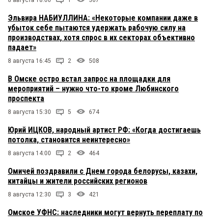
8 августа 18:00
1
367
Эльвира НАБИУЛЛИНА: «Некоторые компании даже в
убыток себе пытаются удержать рабочую силу на
производствах, хотя спрос в их секторах объективно
падает»
8 августа 16:45
2
508
В Омске остро встал запрос на площадки для
мероприятий – нужно что-то кроме Любинского
проспекта
8 августа 15:30
5
674
Юрий ИЦКОВ, народный артист РФ: «Когда достигаешь
потолка, становится неинтересно»
8 августа 14:00
2
464
Омичей поздравили с Днем города белорусы, казахи,
китайцы и жители российских регионов
8 августа 12:30
3
421
Омское УФНС: наследники могут вернуть переплату по