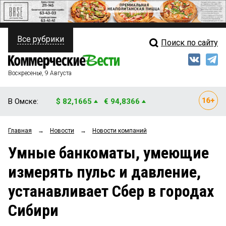
Все рубрики
Поиск по сайту
ПОЛИТИКА
Свежий выпуск
Медиа
ФИНАНСЫ
Воскресенье, 9 Августа
Кто есть кто
НЕДВИЖИМОСТЬ
В Омске:
$ 82,1665
€ 94,8366
Интервью
БИЗНЕС
Главная
→
Новости
→
Новости компаний
Мнения
ОБЩЕСТВО
Умные банкоматы, умеющие
Рейтинги
ЗАКОН
измерять пульс и давление,
Блоги
НОВОСТИ КОМПАНИЙ
устанавливает Сбер в городах
Архив
ПРОИСШЕСТВИЯ
Сибири