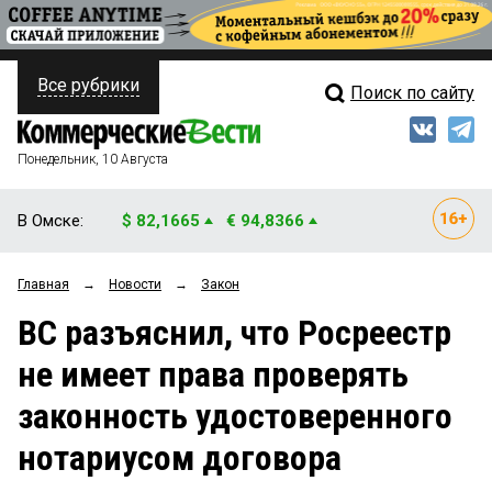
Все рубрики
Поиск по сайту
ПОЛИТИКА
Свежий выпуск
Медиа
ФИНАНСЫ
Понедельник, 10 Августа
Кто есть кто
НЕДВИЖИМОСТЬ
В Омске:
$ 82,1665
€ 94,8366
Интервью
БИЗНЕС
Главная
→
Новости
→
Закон
Мнения
ОБЩЕСТВО
ВС разъяснил, что Росреестр
Рейтинги
ЗАКОН
не имеет права проверять
Блоги
НОВОСТИ КОМПАНИЙ
законность удостоверенного
Архив
ПРОИСШЕСТВИЯ
нотариусом договора