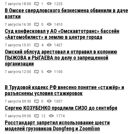
7 августа 18:00
1
1225
В Омске свердловского бизнесмена обвинили в даче
взятки
7 августа 16:30
0
1410
Суд конфисковал у АО «Омскавтотранс» бассейн
«Автомобилист» и землю в центре города
7 августа 15:01
4
1427
Омский облсуд арестовал и отправил в колонию
ПЫЖОВА и РЫГАЕВА по делу о запрещенной
организации
7 августа 12:00
5
1100
В Трудовой кодекс РФ внесено понятие «стажёр» и
разъяснены условия стажировок
7 августа 09:30
0
1007
Сергею КОЗУБЕНКО продлили СИЗО до сентября
7 августа 09:00
12
1774
Росстандарт запретил использование шести
моделей грузовиков Dongfeng и Zoomlion