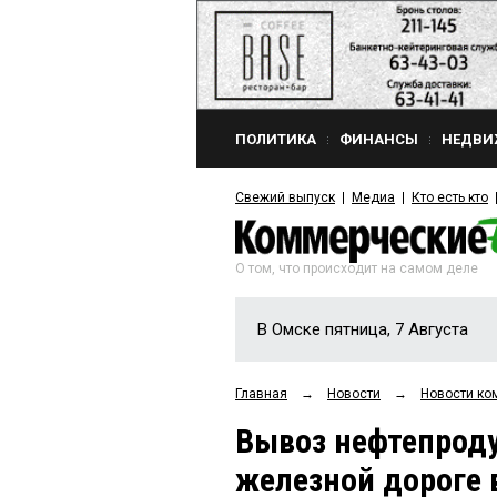
ПОЛИТИКА
ФИНАНСЫ
НЕДВИ
Свежий выпуск
Медиа
Кто есть кто
О том, что происходит на самом деле
В Омске пятница, 7 Августа
Главная
→
Новости
→
Новости ко
Вывоз нефтепроду
железной дороге 