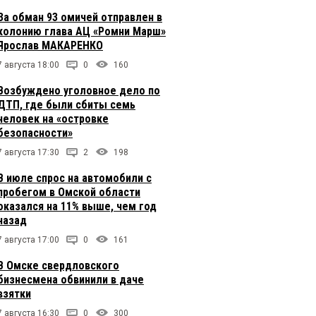
За обман 93 омичей отправлен в
колонию глава АЦ «Ромни Марш»
Ярослав МАКАРЕНКО
7 августа 18:00
0
160
Возбуждено уголовное дело по
ДТП, где были сбиты семь
человек на «островке
безопасности»
7 августа 17:30
2
198
В июле спрос на автомобили с
пробегом в Омской области
оказался на 11% выше, чем год
назад
7 августа 17:00
0
161
В Омске свердловского
бизнесмена обвинили в даче
взятки
7 августа 16:30
0
300