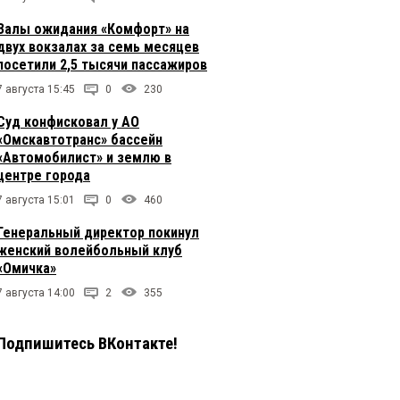
Залы ожидания «Комфорт» на
двух вокзалах за семь месяцев
посетили 2,5 тысячи пассажиров
7 августа 15:45
0
230
Суд конфисковал у АО
«Омскавтотранс» бассейн
«Автомобилист» и землю в
центре города
7 августа 15:01
0
460
Генеральный директор покинул
женский волейбольный клуб
«Омичка»
7 августа 14:00
2
355
Подпишитесь ВКонтакте!