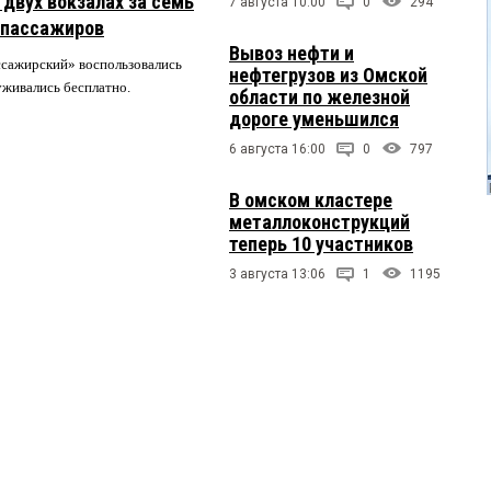
двух вокзалах за семь
7 августа 10:00
0
294
 пассажиров
Вывоз нефти и
ссажирский» воспользовались
нефтегрузов из Омской
луживались бесплатно.
области по железной
дороге уменьшился
6 августа 16:00
0
797
В омском кластере
металлоконструкций
теперь 10 участников
3 августа 13:06
1
1195