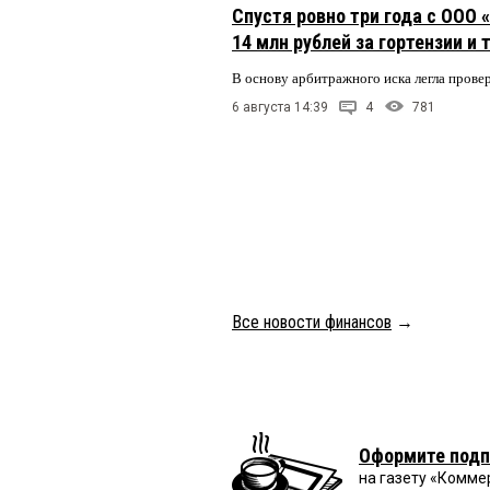
Спустя ровно три года с ООО
14 млн рублей за гортензии и
В основу арбитражного иска легла пров
6 августа 14:39
4
781
Все новости финансов
→
Оформите подп
на газету «Комме