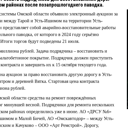
м районах после позапрошлогоднего паводка.
 системы Омской области объявило электронный аукцион за
ги между Тарой и Усть-Ишимом на территории Усть-
и представляет собой аварийно-восстановительные работы
льного паводка, от которого в 2024 году серьёзно
 Итоги торгов будут подведены 21 июля.
 миллиона рублей. Задача подрядчика – восстановить и
фальтобетонное покрытие. Подрядчик должен приступить
 контракта и завершить их к 15 октября текущего года.
на аукцион за право восстановить другую дорогу в Усть-
ром и деревней Вятка. Стартовая цена контракта
лиона рублей.
ской области средства на ремонт повреждённых
г минувшей весной. Подрядчики для ремонта нескольких
ском районах определились уже в июне. АО «ДРСУ №6»
Ишимом и Малой Бичей, АО «Омскавтодор» – между Усть-
ким и Качуково – ООО «Арт Ремстрой». Дорогу,