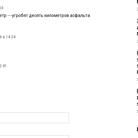
03:
тр ---угробят десять километров асфальта
 в 14:24:
2:41: