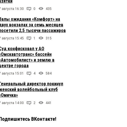
взятки
7 августа 16:30
0
435
Залы ожидания «Комфорт» на
двух вокзалах за семь месяцев
посетили 2,5 тысячи пассажиров
7 августа 15:45
1
315
Суд конфисковал у АО
«Омскавтотранс» бассейн
«Автомобилист» и землю в
центре города
7 августа 15:01
4
584
Генеральный директор покинул
женский волейбольный клуб
«Омичка»
7 августа 14:00
2
441
Подпишитесь ВКонтакте!