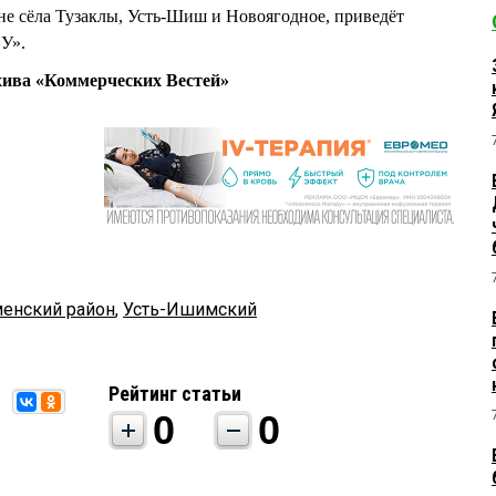
е сёла Тузаклы, Усть-Шиш и Новоягодное, приведёт
СУ».
хива «Коммерческих Вестей»
енский район
,
Усть-Ишимский
Рейтинг статьи
0
0