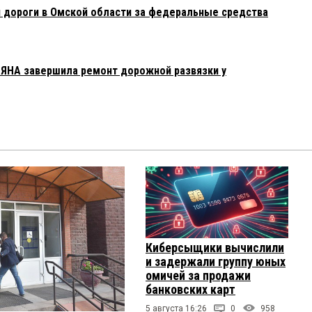
 дороги в Омской области за федеральные средства
ЯНА завершила ремонт дорожной развязки у
Киберсыщики вычислили
и задержали группу юных
омичей за продажи
банковских карт
5 августа 16:26
0
958