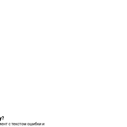
у?
ент с текстом ошибки и