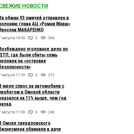
СВЕЖИЕ НОВОСТИ
За обман 93 омичей отправлен в
колонию глава АЦ «Ромни Марш»
Ярослав МАКАРЕНКО
7 августа 18:00
0
306
Возбуждено уголовное дело по
ДТП, где были сбиты семь
человек на «островке
безопасности»
7 августа 17:30
3
372
В июле спрос на автомобили с
пробегом в Омской области
оказался на 11% выше, чем год
назад
7 августа 17:00
0
240
В Омске свердловского
бизнесмена обвинили в даче