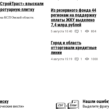
 «СтройТраст» взыскали
 тротуарную плитку
Из резервного фонда 44
регионам на поддержку
ерка КСП Омской области.
оплаты ЖКУ выделено
7,4 млрд рублей
5 августа 10:40
1
804
Город и область
отторговали кредитные
линии
4 августа 15:19
1
1000
иску
Нашли ошибк
рческие вести»
Выделите фрагм