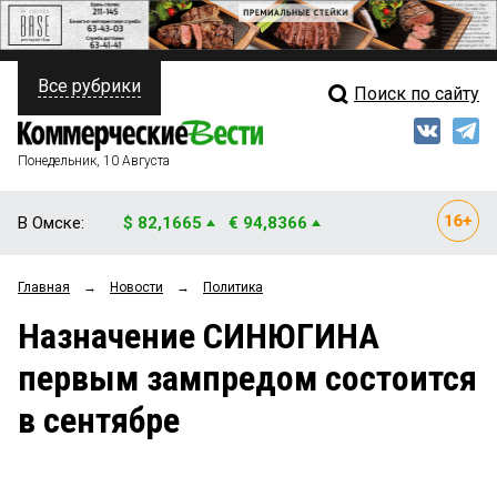
Все рубрики
Поиск по сайту
ПОЛИТИКА
Свежий выпуск
Медиа
ФИНАНСЫ
Понедельник, 10 Августа
Кто есть кто
НЕДВИЖИМОСТЬ
В Омске:
$ 82,1665
€ 94,8366
Интервью
БИЗНЕС
Главная
→
Новости
→
Политика
Мнения
ОБЩЕСТВО
Назначение СИНЮГИНА
Рейтинги
ЗАКОН
первым зампредом состоится
Блоги
НОВОСТИ КОМПАНИЙ
в сентябре
Архив
ПРОИСШЕСТВИЯ