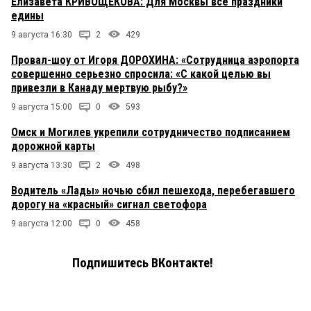
Елизавета КРИВОЩЕКОВА: Для Москвы все праздники
едины
9 августа 16:30
2
429
Провал-шоу от Игоря ДОРОХИНА: «Сотрудница аэропорта
совершенно серьезно спросила: «С какой целью вы
привезли в Канаду мертвую рыбу?»
9 августа 15:00
0
593
Омск и Могилев укрепили сотрудничество подписанием
дорожной карты
9 августа 13:30
2
498
Водитель «Лады» ночью сбил пешехода, перебегавшего
дорогу на «красный» сигнал светофора
9 августа 12:00
0
458
Подпишитесь ВКонтакте!