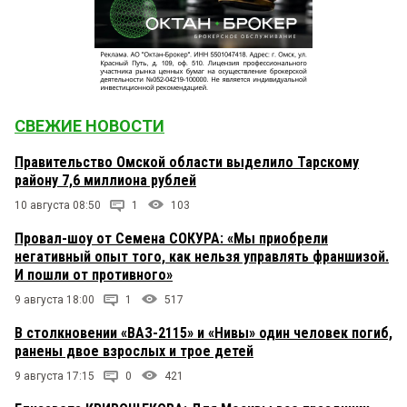
СВЕЖИЕ НОВОСТИ
Правительство Омской области выделило Тарскому
району 7,6 миллиона рублей
10 августа 08:50
1
103
Провал-шоу от Семена СОКУРА: «Мы приобрели
негативный опыт того, как нельзя управлять франшизой.
И пошли от противного»
9 августа 18:00
1
517
В столкновении «ВАЗ-2115» и «Нивы» один человек погиб,
ранены двое взрослых и трое детей
9 августа 17:15
0
421