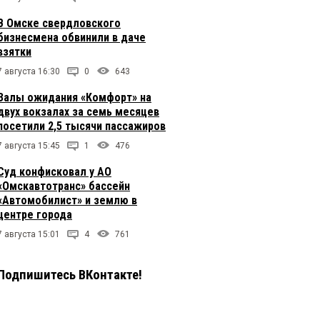
В Омске свердловского
бизнесмена обвинили в даче
взятки
7 августа 16:30
0
643
Залы ожидания «Комфорт» на
двух вокзалах за семь месяцев
посетили 2,5 тысячи пассажиров
7 августа 15:45
1
476
Суд конфисковал у АО
«Омскавтотранс» бассейн
«Автомобилист» и землю в
центре города
7 августа 15:01
4
761
Подпишитесь ВКонтакте!