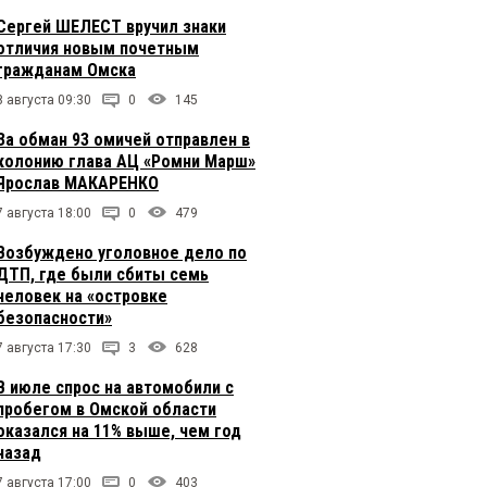
Сергей ШЕЛЕСТ вручил знаки
отличия новым почетным
гражданам Омска
8 августа 09:30
0
145
За обман 93 омичей отправлен в
колонию глава АЦ «Ромни Марш»
Ярослав МАКАРЕНКО
7 августа 18:00
0
479
Возбуждено уголовное дело по
ДТП, где были сбиты семь
человек на «островке
безопасности»
7 августа 17:30
3
628
В июле спрос на автомобили с
пробегом в Омской области
оказался на 11% выше, чем год
назад
7 августа 17:00
0
403