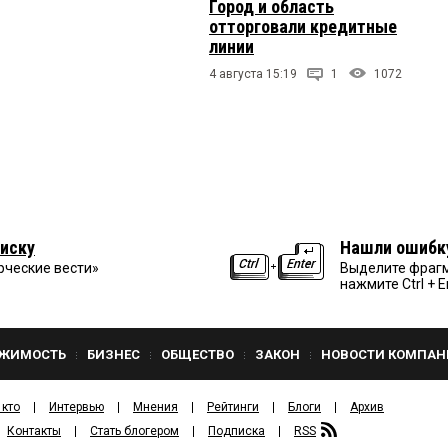
Город и область
отторговали кредитные
линии
4 августа 15:19
1
1072
иску
Нашли ошибк
рческие вести»
Выделите фрагм
нажмите Ctrl + E
ЖИМОСТЬ
БИЗНЕС
ОБЩЕСТВО
ЗАКОН
НОВОСТИ КОМПАН
 кто
Интервью
Мнения
Рейтинги
Блоги
Архив
Контакты
Стать блогером
Подписка
RSS