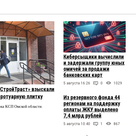
Киберсыщики вычислили
и задержали группу юных
омичей за продажи
банковских карт
5 августа 16:26
0
1029
 «СтройТраст» взыскали
 тротуарную плитку
Из резервного фонда 44
регионам на поддержку
ерка КСП Омской области.
оплаты ЖКУ выделено
7,4 млрд рублей
5 августа 10:40
1
867