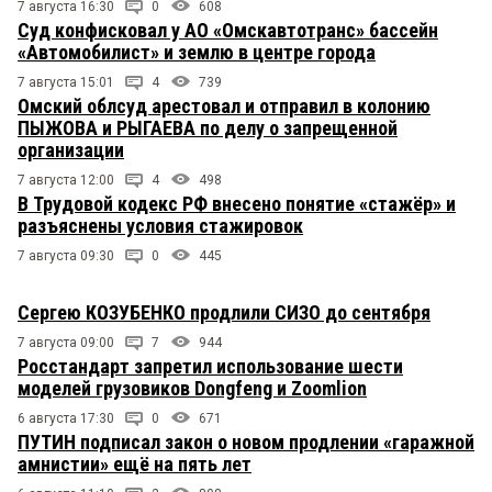
7 августа 16:30
0
608
Суд конфисковал у АО «Омскавтотранс» бассейн
«Автомобилист» и землю в центре города
7 августа 15:01
4
739
Омский облсуд арестовал и отправил в колонию
ПЫЖОВА и РЫГАЕВА по делу о запрещенной
организации
7 августа 12:00
4
498
В Трудовой кодекс РФ внесено понятие «стажёр» и
разъяснены условия стажировок
7 августа 09:30
0
445
Сергею КОЗУБЕНКО продлили СИЗО до сентября
7 августа 09:00
7
944
Росстандарт запретил использование шести
моделей грузовиков Dongfeng и Zoomlion
6 августа 17:30
0
671
ПУТИН подписал закон о новом продлении «гаражной
амнистии» ещё на пять лет