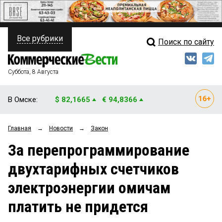
Все рубрики
Поиск по сайту
ПОЛИТИКА
Свежий выпуск
Медиа
ФИНАНСЫ
Суббота, 8 Августа
Кто есть кто
НЕДВИЖИМОСТЬ
В Омске:
$ 82,1665
€ 94,8366
Интервью
БИЗНЕС
Главная
→
Новости
→
Закон
Мнения
ОБЩЕСТВО
За перепрограммирование
Рейтинги
ЗАКОН
двухтарифных счетчиков
Блоги
НОВОСТИ КОМПАНИЙ
электроэнергии омичам
Архив
ПРОИСШЕСТВИЯ
платить не придется