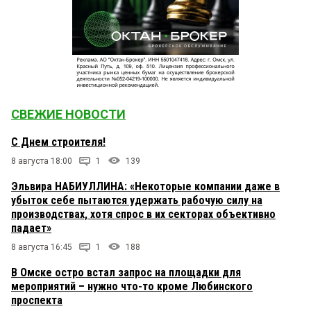
СВЕЖИЕ НОВОСТИ
С Днем строителя!
8 августа 18:00
1
139
Эльвира НАБИУЛЛИНА: «Некоторые компании даже в
убыток себе пытаются удержать рабочую силу на
производствах, хотя спрос в их секторах объективно
падает»
8 августа 16:45
1
188
В Омске остро встал запрос на площадки для
мероприятий – нужно что-то кроме Любинского
проспекта