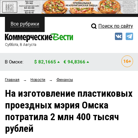
Все рубрики
Поиск по сайту
ПОЛИТИКА
Свежий выпуск
Медиа
ФИНАНСЫ
Суббота, 8 Августа
Кто есть кто
НЕДВИЖИМОСТЬ
В Омске:
$ 82,1665
€ 94,8366
Интервью
БИЗНЕС
Главная
→
Новости
→
Финансы
Мнения
ОБЩЕСТВО
На изготовление пластиковых
Рейтинги
ЗАКОН
проездных мэрия Омска
Блоги
НОВОСТИ КОМПАНИЙ
потратила 2 млн 400 тысяч
Архив
ПРОИСШЕСТВИЯ
рублей