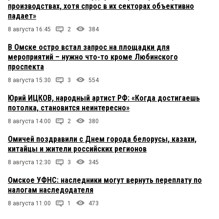
производствах, хотя спрос в их секторах объективно
падает»
8 августа 16:45
2
384
В Омске остро встал запрос на площадки для
мероприятий – нужно что-то кроме Любинского
проспекта
8 августа 15:30
3
554
Юрий ИЦКОВ, народный артист РФ: «Когда достигаешь
потолка, становится неинтересно»
8 августа 14:00
2
380
Омичей поздравили с Днем города белорусы, казахи,
китайцы и жители российских регионов
8 августа 12:30
3
345
Омское УФНС: наследники могут вернуть переплату по
налогам наследодателя
8 августа 11:00
1
473