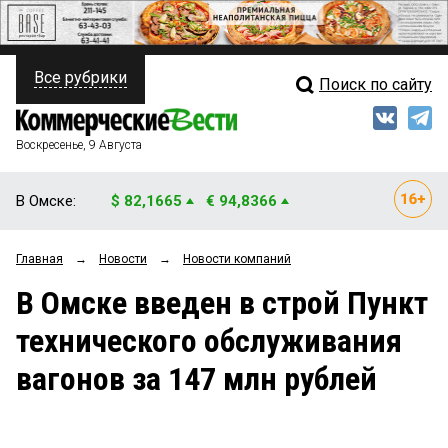
Все рубрики
Поиск по сайту
ПОЛИТИКА
Свежий выпуск
Медиа
ФИНАНСЫ
Воскресенье, 9 Августа
Кто есть кто
НЕДВИЖИМОСТЬ
В Омске:
$ 82,1665
€ 94,8366
Интервью
БИЗНЕС
Главная
→
Новости
→
Новости компаний
Мнения
ОБЩЕСТВО
В Омске введен в строй Пункт
Рейтинги
ЗАКОН
технического обслуживания
Блоги
НОВОСТИ КОМПАНИЙ
вагонов за 147 млн рублей
Архив
ПРОИСШЕСТВИЯ