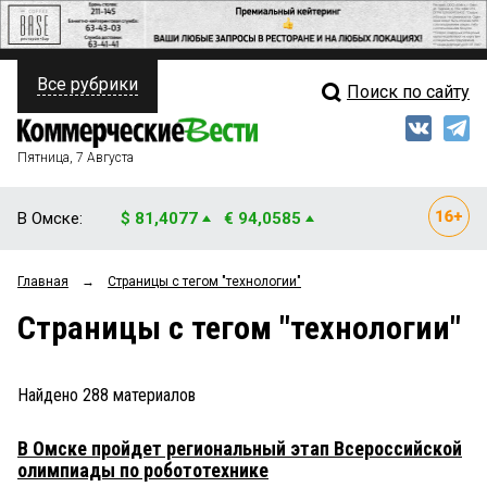
Все рубрики
Поиск по сайту
ПОЛИТИКА
Свежий выпуск
Медиа
ФИНАНСЫ
Пятница, 7 Августа
Кто есть кто
НЕДВИЖИМОСТЬ
В Омске:
$ 81,4077
€ 94,0585
Интервью
БИЗНЕС
Главная
→
Страницы c тегом "технологии"
Мнения
ОБЩЕСТВО
Страницы c тегом "технологии"
Рейтинги
ЗАКОН
Блоги
НОВОСТИ КОМПАНИЙ
Найдено
288
материалов
Архив
ПРОИСШЕСТВИЯ
В Омске пройдет региональный этап Всероссийской
олимпиады по робототехнике
СТИЛЬ ЖИЗНИ