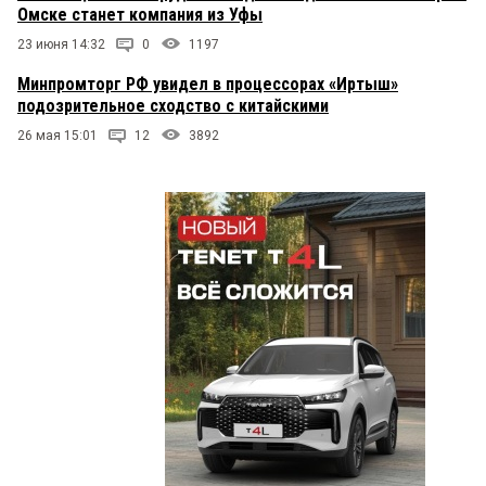
Омске станет компания из Уфы
23 июня 14:32
0
1197
Минпромторг РФ увидел в процессорах «Иртыш»
подозрительное сходство с китайскими
26 мая 15:01
12
3892