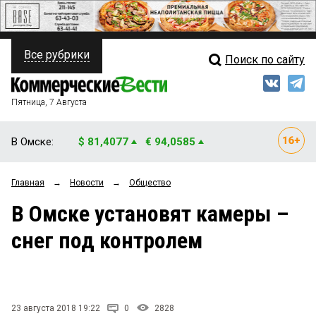
Все рубрики
Поиск по сайту
ПОЛИТИКА
Свежий выпуск
Медиа
ФИНАНСЫ
Пятница, 7 Августа
Кто есть кто
НЕДВИЖИМОСТЬ
В Омске:
$ 81,4077
€ 94,0585
Интервью
БИЗНЕС
Главная
→
Новости
→
Общество
Мнения
ОБЩЕСТВО
В Омске установят камеры –
Рейтинги
ЗАКОН
снег под контролем
Блоги
НОВОСТИ КОМПАНИЙ
Архив
ПРОИСШЕСТВИЯ
23 августа 2018 19:22
0
2828