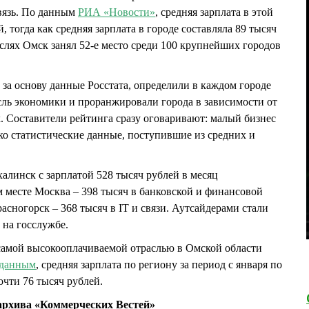
вязь. По данным
РИА «Новости»
, средняя зарплата в этой
, тогда как средняя зарплата в городе составляла 89 тысяч
аслях Омск занял 52-е место среди 100 крупнейших городов
а основу данные Росстата, определили в каждом городе
ль экономики и проранжировали города в зависимости от
х. Составители рейтинга сразу оговаривают: малый бизнес
ько статистические данные, поступившие из средних и
линск с зарплатой 528 тысяч рублей в месяц
 месте Москва – 398 тысяч в банковской и финансовой
асногорск – 368 тысяч в IT и связи. Аутсайдерами стали
 на госслужбе.
самой высокооплачиваемой отраслью в Омской области
данным
, средняя зарплата по региону за период с января по
очти 76 тысяч рублей.
рхива «Коммерческих Вестей»