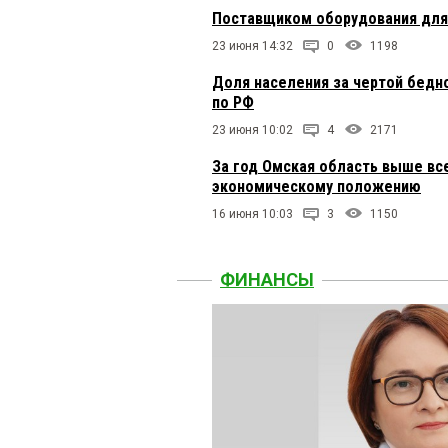
Поставщиком оборудования для 
23 июня 14:32
0
1198
Доля населения за чертой бедн
по РФ
23 июня 10:02
4
2171
За год Омская область выше все
экономическому положению
16 июня 10:03
3
1150
ФИНАНСЫ