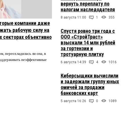
вернуть переплату по
налогам наследодателя
8 августа 11:00
1
355
торые компании даже
жать рабочую силу на
Спустя ровно три года с
ООО «СтройТраст»
их секторах объективно
взыскали 14 млн рублей
за гортензии и
тротуарную плитку
м, переохладилась ли она, в
 поддерживать неэффективные
6 августа 14:39
4
1016
Киберсыщики вычислили
и задержали группу юных
омичей за продажи
банковских карт
5 августа 16:26
0
1089