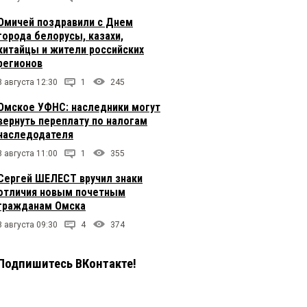
Омичей поздравили с Днем
города белорусы, казахи,
китайцы и жители российских
регионов
8 августа 12:30
1
245
Омское УФНС: наследники могут
вернуть переплату по налогам
наследодателя
8 августа 11:00
1
355
Сергей ШЕЛЕСТ вручил знаки
отличия новым почетным
гражданам Омска
8 августа 09:30
4
374
Подпишитесь ВКонтакте!