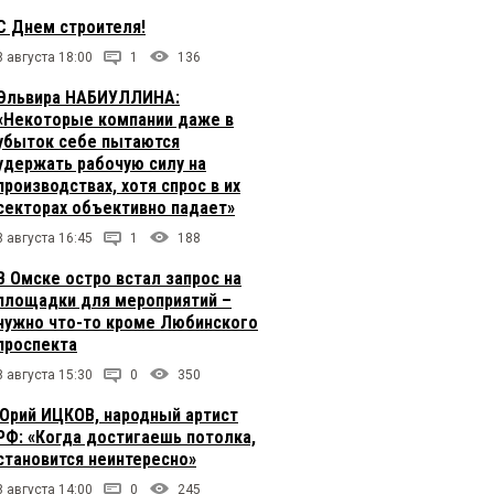
С Днем строителя!
8 августа 18:00
1
136
Эльвира НАБИУЛЛИНА:
«Некоторые компании даже в
убыток себе пытаются
удержать рабочую силу на
производствах, хотя спрос в их
секторах объективно падает»
8 августа 16:45
1
188
В Омске остро встал запрос на
площадки для мероприятий –
нужно что-то кроме Любинского
проспекта
8 августа 15:30
0
350
Юрий ИЦКОВ, народный артист
РФ: «Когда достигаешь потолка,
становится неинтересно»
8 августа 14:00
0
245