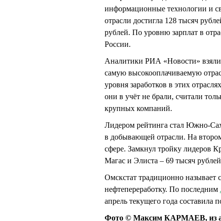
информационные технологии и с
отрасли достигла 128 тысяч рублей
рублей. По уровню зарплат в отр
России.
Аналитики РИА «Новости» взяли з
самую высокооплачиваемую отрас
уровня заработков в этих отрасля
они в учёт не брали, считали тол
крупных компаний.
Лидером рейтинга стал Южно-Саха
в добывающей отрасли. На втором
сфере. Замкнул тройку лидеров Кр
Магас и Элиста – 69 тысяч рублей
Омскстат традиционно называет 
нефтепереработку. По последним
апрель текущего года составила п
Фото © Максим КАРМАЕВ, из а