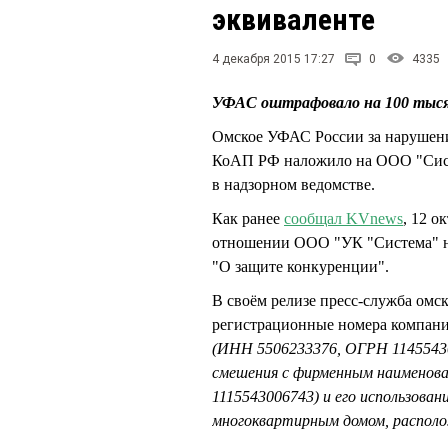
эквиваленте
4 декабря 2015 17:27
0
4335
УФАС оштрафовало на 100 тыся
Омское УФАС России за нарушение
КоАП РФ наложило на ООО "Систе
в надзорном ведомстве.
Как ранее
сообщал KVnews
, 12 
отношении ООО "УК "Система" не
"О защите конкуренции".
В своём релизе пресс-служба омс
регистрационные номера компани
(ИНН 5506233376, ОГРН 11455430
смешения с фирменным наимено
1115543006743) и его использован
многоквартирным домом, расположе