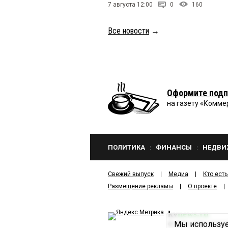
7 августа 12:00
0
160
Все новости
→
Оформите подп
на газету «Комме
ПОЛИТИКА
ФИНАНСЫ
НЕДВИ
Свежий выпуск
Медиа
Кто есть
Размещение рекламы
О проекте
kv
news.ru
Мы используе
©
2001—2026
ООО И