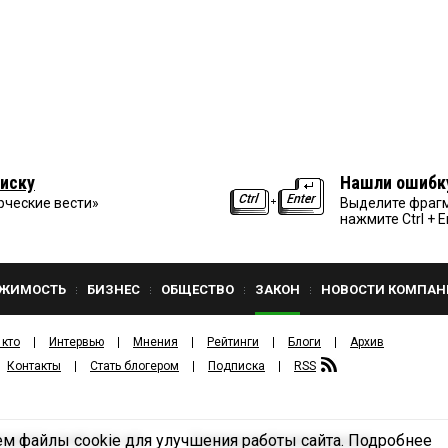
иску
Нашли ошибк
рческие вести»
Выделите фрагм
нажмите Ctrl + E
ЖИМОСТЬ
БИЗНЕС
ОБЩЕСТВО
ЗАКОН
НОВОСТИ КОМПАН
 кто
Интервью
Мнения
Рейтинги
Блоги
Архив
Контакты
Стать блогером
Подписка
RSS
м файлы cookie для улучшения работы сайта.
Подробнее
Политика конфиденциальности
ЗДАТЕЛЬСКИЙ ДОМ «КВ».