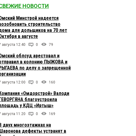
СВЕЖИЕ НОВОСТИ
Омский Минстрой надеется
возобновить строительство
дома для дольщиков на 70 лет
Октября в августе
7 августа 12:40
0
79
Омский облсуд арестовал и
отправил в колонию ПЫЖОВА и
РЫГАЕВА по делу о запрещенной
организации
7 августа 12:00
0
160
Компания «Омдорстрой» Валоди
ГЕВОРГЯНА благоустроила
площадь у КДЦ «Иртыш»
7 августа 11:20
0
169
В двух многоэтажках на
Шаронова дефекты устранят в