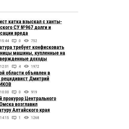
ст катка взыскал с ханты-
ского СУ №967 долги и
сации вреда
 15:44
0
752
атура требует конфисковать
вницы машины, купленные на
твержденные доходы
 12:01
4
1972
ой области объявлен в
 рецидивист Дмитрий
ИКОВ
 10:00
0
919
 прокурор Центрального
 Омска возглавил
атуру Алтайского края
 14:15
1
1268