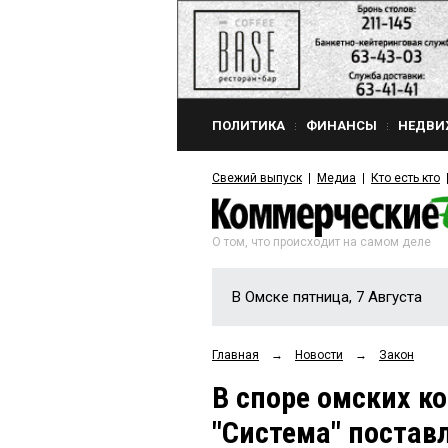
ПОЛИТИКА
ФИНАНСЫ
НЕДВИ
Свежий выпуск
Медиа
Кто есть кто
О том, что происходит на самом деле
В Омске пятница, 7 Августа
Главная
→
Новости
→
Закон
В споре омских к
"Система" постав