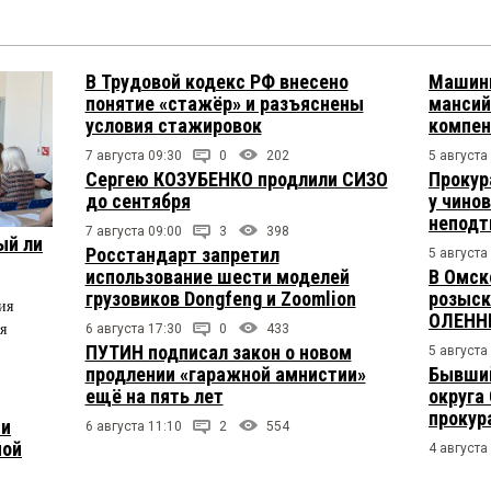
В Трудовой кодекс РФ внесено
Машини
понятие «стажёр» и разъяснены
мансий
условия стажировок
компен
7 августа 09:30
0
202
5 августа
Сергею КОЗУБЕНКО продлили СИЗО
Прокур
до сентября
у чино
непод
7 августа 09:00
3
398
ый ли
Росстандарт запретил
5 августа
использование шести моделей
В Омск
грузовиков Dongfeng и Zoomlion
розыск
ия
ОЛЕНН
я
6 августа 17:30
0
433
ПУТИН подписал закон о новом
5 августа
продлении «гаражной амнистии»
Бывший
ещё на пять лет
округа
прокур
 и
6 августа 11:10
2
554
ной
4 августа