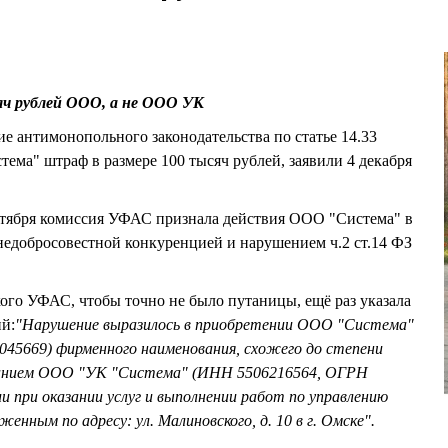
ч рублей ООО, а не ООО УК
 антимонопольного законодательства по статье 14.33
ма" штраф в размере 100 тысяч рублей, заявили 4 декабря
октября комиссия УФАС признала действия ООО "Система" в
добросовестной конкуренцией и нарушением ч.2 ст.14 ФЗ
кого УФАС, чтобы точно не было путаницы, ещё раз указала
й:
"Нарушение выразилось в приобретении ООО "Система"
45669) фирменного наименования, схожего до степени
ванием ООО "УК "Система" (ИНН 5506216564, ОГРН
ии при оказании услуг и выполнении работ по управлению
нным по адресу: ул. Малиновского, д. 10 в г. Омске".