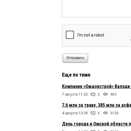
Ваш К.О.
5 апреля 2016 в 
Омич, ты подонок.
Ваш К.О.
5 апреля 2016 в 
твари.
Омич
5 апреля 2016 в 14:
Отправить
Застройке в парке быт
елки-палки, если други
Еще по теме
бизнесменов жизни учи
буду.
Компания «Омдорстрой» Валоди
житель
5 апреля 2016 в 
7 августа 11:20
2
463
тому, кто назвался Я —
7,6 млн за траву, 385 млн за ас
вторых надо оцениват
прижившихся через три
4 августа 13:28
6
3120
должен показать 500
День города и Омской области п