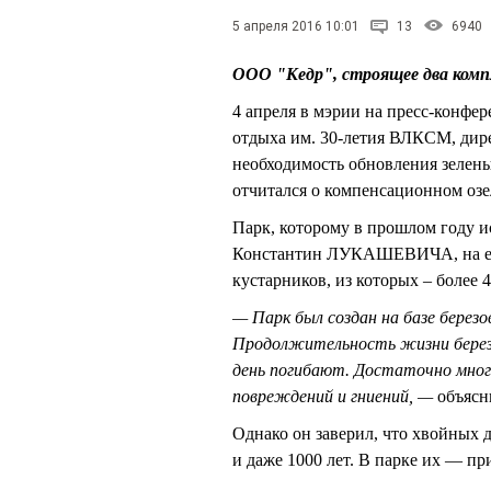
5 апреля 2016 10:01
13
6940
ООО "Кедр", строящее два компл
4 апреля в мэрии на пресс-конфе
отдыха им. 30-летия ВЛКСМ, ди
необходимость обновления зеле
отчитался о компенсационном оз
Парк, которому в прошлом году ис
Константин ЛУКАШЕВИЧА, на его
кустарников, из которых – более 4
— Парк был создан на базе берез
Продолжительность жизни березы
день погибают. Достаточно мног
повреждений и гниений, —
объясн
Однако он заверил, что хвойных д
и даже 1000 лет. В парке их — пр