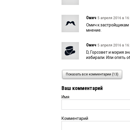
Омич
5 апреля 2016 в 16:
Омич к застройщикам о
мнение.
Омич
5 апреля 2016 в 16:
D, Горсовет и мэрия з
избирали. Или опять 
Омич
5 апреля 2016 в 16:
Показать все комментарии (13)
Почему сразу ругать?! 
Огорчили вы меня.
Ваш комментарий
Имя
D
5 апреля 2016 в 14:56:
Омичу: Бизнесмены???
парке не позволят, да
хозяин стройки))))
Комментарий