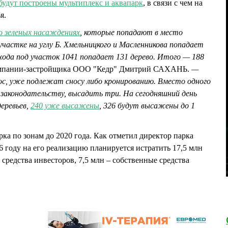
будут построены мультиплекс и аквапарк
, в связи с чем на
ья.
о зеленых насаждениях
, которые попадают в место
участке на углу Б. Хмельницкого и Масленникова попадает
входа под участок 1041 попадает 131 дерево. Итого — 188
омпании-застройщика ООО "Кедр" Дмитрий САХАНЬ.
—
ос, уже подлежат сносу либо кронированию. Вместо одного
о законодательству, высадить три. На сегодняшний день
деревьев,
240 уже высажены
, 326 будут высажены до 1
ка по зонам до 2020 года. Как отметил директор парка
оду на его реализацию планируется истратить 17,5 млн
 средства инвесторов, 7,5 млн – собственные средства