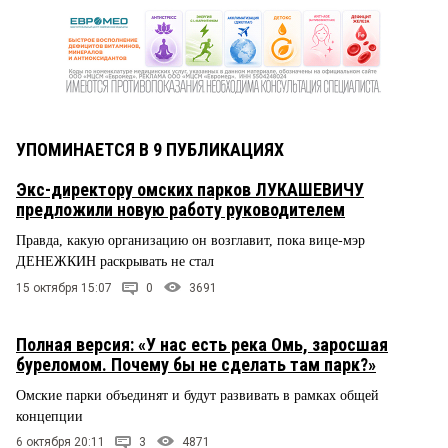
УПОМИНАЕТСЯ В 9 ПУБЛИКАЦИЯХ
Экс-директору омских парков ЛУКАШЕВИЧУ
предложили новую работу руководителем
Правда, какую организацию он возглавит, пока вице-мэр
ДЕНЕЖКИН раскрывать не стал
15 октября 15:07
0
3691
Полная версия: «У нас есть река Омь, заросшая
буреломом. Почему бы не сделать там парк?»
Омские парки объединят и будут развивать в рамках общей
концепции
6 октября 20:11
3
4871