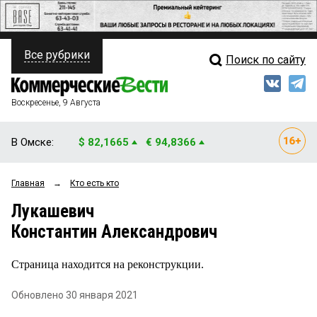
Все рубрики
Поиск по сайту
ПОЛИТИКА
Свежий выпуск
Медиа
ФИНАНСЫ
Воскресенье, 9 Августа
Кто есть кто
НЕДВИЖИМОСТЬ
В Омске:
$ 82,1665
€ 94,8366
Интервью
БИЗНЕС
Главная
→
Кто есть кто
Мнения
ОБЩЕСТВО
Лукашевич
Рейтинги
ЗАКОН
Константин Александрович
Блоги
НОВОСТИ КОМПАНИЙ
Страница находится на реконструкции.
Архив
ПРОИСШЕСТВИЯ
Обновлено 30 января 2021
СТИЛЬ ЖИЗНИ