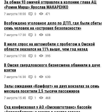
За обман 93 омичей отправлен в колонию глава АЦ
«Ромни Марш» Ярослав МАКАРЕНКО
7 августа 18:00
0
471
Возбуждено уголовное дело по ДТП, где были сбиты
семь человек на «островке безопасности»
7 августа 17:30
3
608
В июле спрос на автомобили с пробегом в Омской
области оказался на 11% выше, чем год назад
7 августа 17:00
0
395
В Омске свердловского бизнесмена обвинили в даче
взятки
7 августа 16:30
0
630
Залы ожидания «Комфорт» на двух вокзалах за семь
месяцев посетили 2,5 тысячи пассажиров
7 августа 15:45
1
468
Суд конфисковал у АО «Омскавтотранс» бассейн