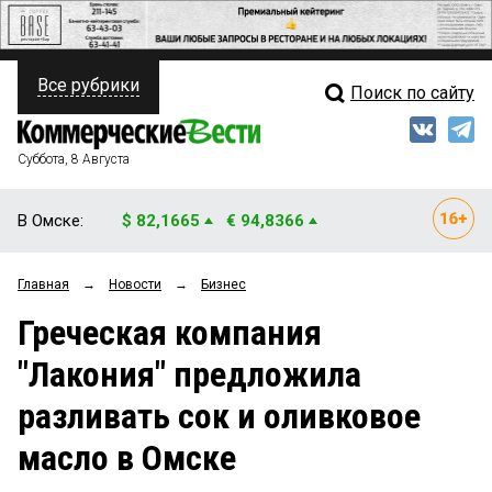
Все рубрики
Поиск по сайту
ПОЛИТИКА
Свежий выпуск
Медиа
ФИНАНСЫ
Суббота, 8 Августа
Кто есть кто
НЕДВИЖИМОСТЬ
В Омске:
$ 82,1665
€ 94,8366
Интервью
БИЗНЕС
Главная
→
Новости
→
Бизнес
Мнения
ОБЩЕСТВО
Греческая компания
Рейтинги
ЗАКОН
"Лакония" предложила
Блоги
НОВОСТИ КОМПАНИЙ
разливать сок и оливковое
Архив
ПРОИСШЕСТВИЯ
масло в Омске