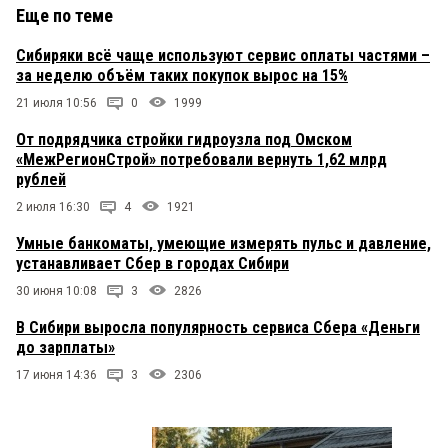
Еще по теме
Сибиряки всё чаще используют сервис оплаты частями –
за неделю объём таких покупок вырос на 15%
21 июля 10:56
0
1999
От подрядчика стройки гидроузла под Омском
«МежРегионСтрой» потребовали вернуть 1,62 млрд
рублей
2 июля 16:30
4
1921
Умные банкоматы, умеющие измерять пульс и давление,
устанавливает Сбер в городах Сибири
30 июня 10:08
3
2826
В Сибири выросла популярность сервиса Сбера «Деньги
до зарплаты»
17 июня 14:36
3
2306