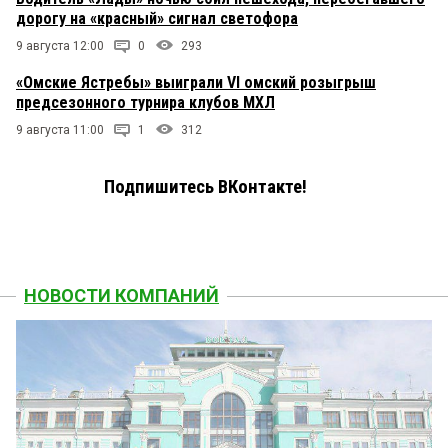
дорогу на «красный» сигнал светофора
9 августа 12:00
0
293
«Омские Ястребы» выиграли VI омский розыгрыш
предсезонного турнира клубов МХЛ
9 августа 11:00
1
312
Подпишитесь ВКонтакте!
НОВОСТИ КОМПАНИЙ