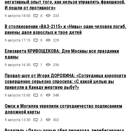
негативный опыт того, как нельзя управлять франшизой.
И пошли от противного»
9 августа 18:00
0
233
В столкновении «ВАЗ-2115» и «Нивы» один человек погиб,
ранены двое взрослых и трое детей
9 августа 17:15
0
229
Елизавета КРИВОЩЕКОВА: Для Москвы все праздники
едины
9 августа 16:30
1
236
Провал-шоу от Игоря ДОРОХИНА: «Сотрудница аэропорта
совершенно серьезно спросила: «С какой целью вы
привезли в Канаду мертвую рыбу?»
9 августа 15:00
0
348
Омск и Могилев укрепили сотрудничество подписанием
дорожной карты
9 августа 13:30
2
302
Водитель «Лады» ночью сбил пешехода, перебегавшего