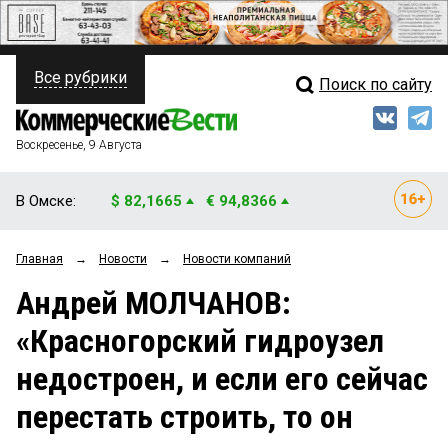
Все рубрики
Поиск по сайту
ПОЛИТИКА
Свежий выпуск
Медиа
ФИНАНСЫ
Воскресенье, 9 Августа
Кто есть кто
НЕДВИЖИМОСТЬ
В Омске:
$ 82,1665
€ 94,8366
Интервью
БИЗНЕС
Главная
→
Новости
→
Новости компаний
Мнения
ОБЩЕСТВО
Андрей МОЛЧАНОВ:
Рейтинги
ЗАКОН
«Красногорский гидроузел
Блоги
НОВОСТИ КОМПАНИЙ
недостроен, и если его сейчас
Архив
ПРОИСШЕСТВИЯ
перестать строить, то он