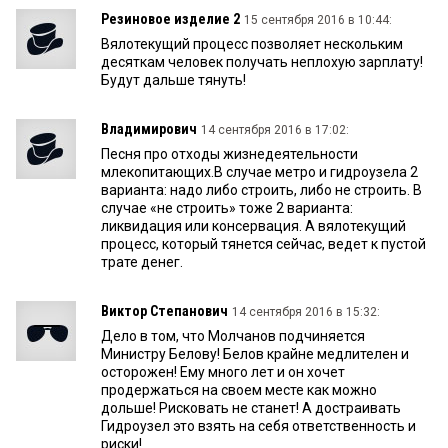
Резиновое изделие 2
15 сентября 2016 в 10:44:
Вялотекущий процесс позволяет нескольким
десяткам человек получать неплохую зарплату!
Будут дальше тянуть!
Владимирович
14 сентября 2016 в 17:02:
Песня про отходы жизнедеятельности
млекопитающих.В случае метро и гидроузела 2
варианта: надо либо строить, либо не строить. В
случае «не строить» тоже 2 варианта:
ликвидация или консервация. А вялотекущий
процесс, который тянется сейчас, ведет к пустой
трате денег.
Виктор Степанович
14 сентября 2016 в 15:32:
Дело в том, что Молчанов подчиняется
Министру Белову! Белов крайне медлителен и
осторожен! Ему много лет и он хочет
продержаться на своем месте как можно
дольше! Рисковать не станет! А достраивать
Гидроузел это взять на себя ответственность и
риски!