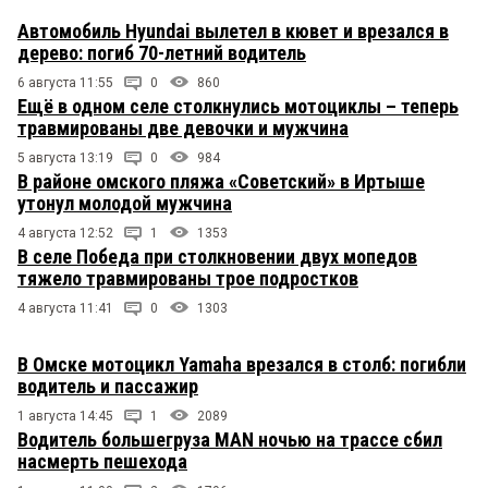
Автомобиль Hyundai вылетел в кювет и врезался в
дерево: погиб 70-летний водитель
6 августа 11:55
0
860
Ещё в одном селе столкнулись мотоциклы – теперь
травмированы две девочки и мужчина
5 августа 13:19
0
984
В районе омского пляжа «Советский» в Иртыше
утонул молодой мужчина
4 августа 12:52
1
1353
В селе Победа при столкновении двух мопедов
тяжело травмированы трое подростков
4 августа 11:41
0
1303
В Омске мотоцикл Yamaha врезался в столб: погибли
водитель и пассажир
1 августа 14:45
1
2089
Водитель большегруза MAN ночью на трассе сбил
насмерть пешехода