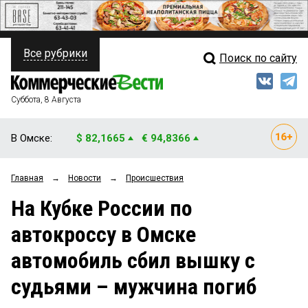
Все рубрики
Поиск по сайту
ПОЛИТИКА
Свежий выпуск
Медиа
ФИНАНСЫ
Суббота, 8 Августа
Кто есть кто
НЕДВИЖИМОСТЬ
В Омске:
$ 82,1665
€ 94,8366
Интервью
БИЗНЕС
Главная
→
Новости
→
Происшествия
Мнения
ОБЩЕСТВО
На Кубке России по
Рейтинги
ЗАКОН
автокроссу в Омске
Блоги
НОВОСТИ КОМПАНИЙ
автомобиль сбил вышку с
Архив
ПРОИСШЕСТВИЯ
судьями – мужчина погиб