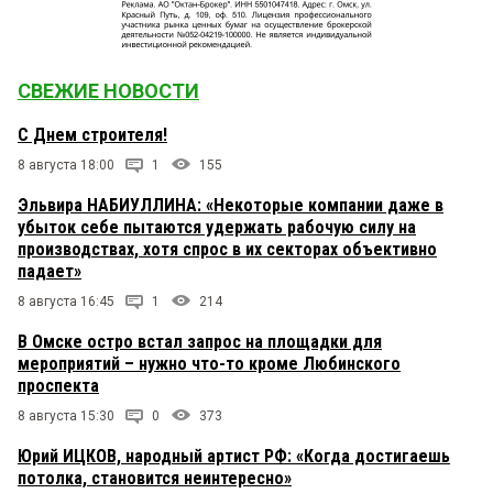
СВЕЖИЕ НОВОСТИ
С Днем строителя!
8 августа 18:00
1
155
Эльвира НАБИУЛЛИНА: «Некоторые компании даже в
убыток себе пытаются удержать рабочую силу на
производствах, хотя спрос в их секторах объективно
падает»
8 августа 16:45
1
214
В Омске остро встал запрос на площадки для
мероприятий – нужно что-то кроме Любинского
проспекта
8 августа 15:30
0
373
Юрий ИЦКОВ, народный артист РФ: «Когда достигаешь
потолка, становится неинтересно»